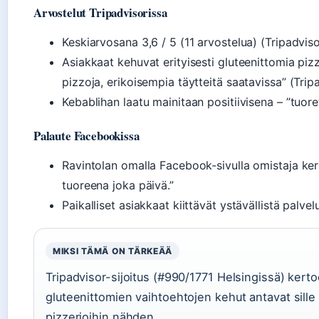
Arvostelut Tripadvisorissa
Keskiarvosana 3,6 / 5 (11 arvostelua) (Tripadviso
Asiakkaat kehuvat erityisesti gluteenittomia pizz
pizzoja, erikoisempia täytteitä saatavissa” (Trip
Kebablihan laatu mainitaan positiivisena – ”tuor
Palaute Facebookissa
Ravintolan omalla Facebook-sivulla omistaja ker
tuoreena joka päivä.”
Paikalliset asiakkaat kiittävät ystävällistä palve
MIKSI TÄMÄ ON TÄRKEÄÄ
Tripadvisor-sijoitus (#990/1771 Helsingissä) kerto
gluteenittomien vaihtoehtojen kehut antavat sill
pizzerioihin nähden.