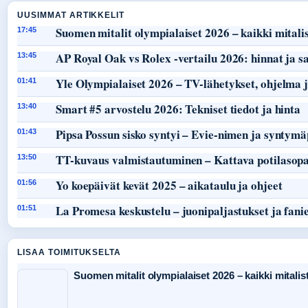
UUSIMMAT ARTIKKELIT
Suomen mitalit olympialaiset 2026 – kaikki mitalist
17:45
AP Royal Oak vs Rolex -vertailu 2026: hinnat ja s
13:45
Yle Olympialaiset 2026 – TV-lähetykset, ohjelma j
01:41
Smart #5 arvostelu 2026: Tekniset tiedot ja hinta
13:40
Pipsa Possun sisko syntyi – Evie-nimen ja syntymä
01:43
TT-kuvaus valmistautuminen – Kattava potilasop
13:50
Yo koepäivät kevät 2025 – aikataulu ja ohjeet
01:56
La Promesa keskustelu – juonipaljastukset ja fani
01:51
LISAA TOIMITUKSELTA
Suomen mitalit olympialaiset 2026 – kaikki mitalist