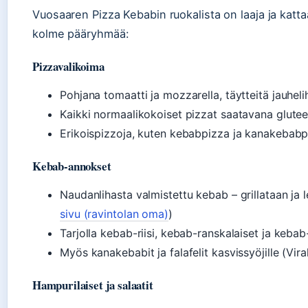
Vuosaaren Pizza Kebabin ruokalista on laaja ja kattaa
kolme pääryhmää:
Pizzavalikoima
Pohjana tomaatti ja mozzarella, täytteitä jauheli
Kaikki normaalikokoiset pizzat saatavana glutee
Erikoispizzoja, kuten kebabpizza ja kanakebabp
Kebab-annokset
Naudanlihasta valmistettu kebab – grillataan ja l
sivu (ravintolan oma)
)
Tarjolla kebab-riisi, kebab-ranskalaiset ja keba
Myös kanakebabit ja falafelit kasvissyöjille (Viral
Hampurilaiset ja salaatit