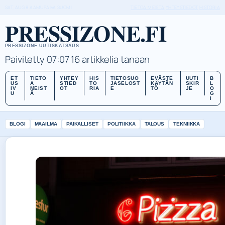
SAT, AUG 8
AAMUPAIVA
SUOMI
TIETOA MEISTÄ
YHTEYSTIEDOT
HISTORIA
PRESSIZONE.FI
PRESSIZONE UUTISKATSAUS
Paivitetty 07:07
16 artikkelia tanaan
ET
TIETO
YHTEY
HIS
TIETOSUO
EVÄSTE
UUTI
B
US
A
STIED
TO
JASELOST
KÄYTÄN
SKIR
L
IV
MEIST
OT
RIA
E
TÖ
JE
O
U
Ä
G
I
BLOGI
MAAILMA
PAIKALLISET
POLITIIKKA
TALOUS
TEKNIIKKA