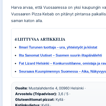
Harva arvaa, että Vuosaaressa on yksi kaupungin van
Vuosaaren Pizza Kebab on pitänyt pintansa paikallise
saman katon alla.
4 LIITTYVAA ARTIKKELIA
Ilmari Turunen tuottaja – ura, yhteistyöt ja kiistat
Ilta Sanomat Uutiset – Suomen suurin iltapäivälehti
Fat Lizard Helsinki – Konkurssitilanne, omistaja ja rav
Seuraava Kuunpimennys Suomessa – Aika, Näkyvyys j
Osoite:
Mustalahdentie 4, 00960 Helsinki ·
Arvostelu (Tripadvisor):
3,6 / 5 ·
Gluteenittomat pizzat:
Kyllä ·
Kotiinkuljetus:
Kyllä ·