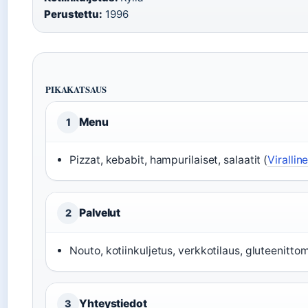
Perustettu:
1996
PIKAKATSAUS
Menu
1
Pizzat, kebabit, hampurilaiset, salaatit (
Virallin
Palvelut
2
Nouto, kotiinkuljetus, verkkotilaus, gluteenitto
Yhteystiedot
3