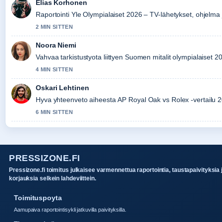
Elias Korhonen
Raportointi Yle Olympialaiset 2026 – TV-lähetykset, ohjelma ja
2 MIN SITTEN
Noora Niemi
Vahvaa tarkistustyota liittyen Suomen mitalit olympialaiset 202
4 MIN SITTEN
Oskari Lehtinen
Hyva yhteenveto aiheesta AP Royal Oak vs Rolex -vertailu 
6 MIN SITTEN
PRESSIZONE.FI
Pressizone.fi toimitus julkaisee varmennettua raportointia, taustapaivityksia 
korjauksia selkein lahdeviittein.
Toimituspoyta
Aamupaiva raportointisykli jatkuvilla paivityksilla.