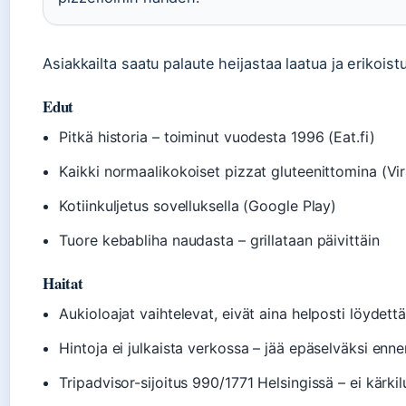
Asiakkailta saatu palaute heijastaa laatua ja erikois
Edut
Pitkä historia – toiminut vuodesta 1996 (Eat.fi)
Kaikki normaalikokoiset pizzat gluteenittomina (Vir
Kotiinkuljetus sovelluksella (Google Play)
Tuore kebabliha naudasta – grillataan päivittäin
Haitat
Aukioloajat vaihtelevat, eivät aina helposti löydett
Hintoja ei julkaista verkossa – jää epäselväksi enn
Tripadvisor-sijoitus 990/1771 Helsingissä – ei kärki