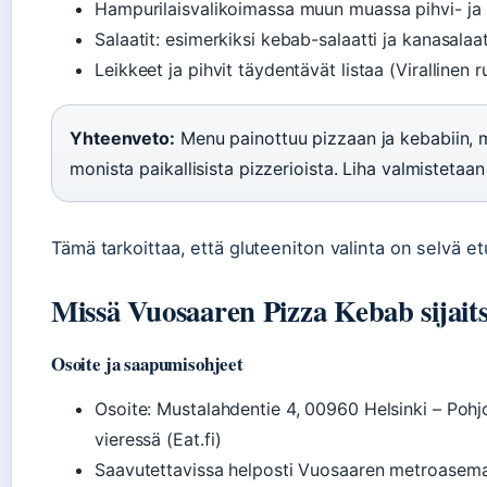
Hampurilaisvalikoimassa muun muassa pihvi- ja
Salaatit: esimerkiksi kebab-salaatti ja kanasalaat
Leikkeet ja pihvit täydentävät listaa (Virallinen r
Yhteenveto:
Menu painottuu pizzaan ja kebabiin, m
monista paikallisista pizzerioista. Liha valmistetaa
Tämä tarkoittaa, että gluteeniton valinta on selvä et
Missä Vuosaaren Pizza Kebab sijaitse
Osoite ja saapumisohjeet
Osoite: Mustalahdentie 4, 00960 Helsinki – Po
vieressä (Eat.fi)
Saavutettavissa helposti Vuosaaren metroasema