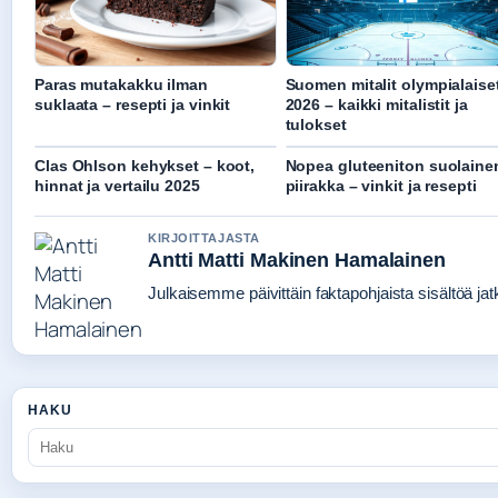
Paras mutakakku ilman
Suomen mitalit olympialaise
suklaata – resepti ja vinkit
2026 – kaikki mitalistit ja
tulokset
Clas Ohlson kehykset – koot,
Nopea gluteeniton suolaine
hinnat ja vertailu 2025
piirakka – vinkit ja resepti
KIRJOITTAJASTA
Antti Matti Makinen Hamalainen
Julkaisemme päivittäin faktapohjaista sisältöä jatku
HAKU