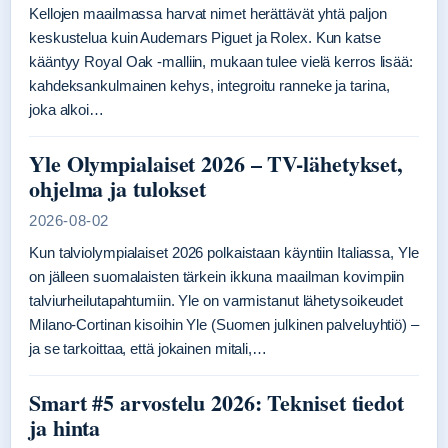
Kellojen maailmassa harvat nimet herättävät yhtä paljon
keskustelua kuin Audemars Piguet ja Rolex. Kun katse
kääntyy Royal Oak -malliin, mukaan tulee vielä kerros lisää:
kahdeksankulmainen kehys, integroitu ranneke ja tarina,
joka alkoi…
Yle Olympialaiset 2026 – TV-lähetykset,
ohjelma ja tulokset
2026-08-02
Kun talviolympialaiset 2026 polkaistaan käyntiin Italiassa, Yle
on jälleen suomalaisten tärkein ikkuna maailman kovimpiin
talviurheilutapahtumiin. Yle on varmistanut lähetysoikeudet
Milano-Cortinan kisoihin Yle (Suomen julkinen palveluyhtiö) –
ja se tarkoittaa, että jokainen mitali,…
Smart #5 arvostelu 2026: Tekniset tiedot
ja hinta