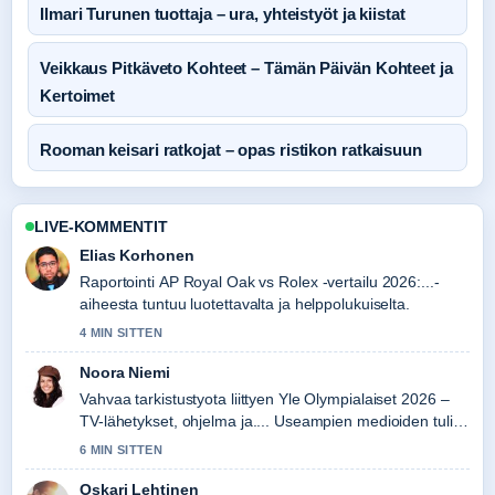
Ilmari Turunen tuottaja – ura, yhteistyöt ja kiistat
Veikkaus Pitkäveto Kohteet – Tämän Päivän Kohteet ja
Kertoimet
Rooman keisari ratkojat – opas ristikon ratkaisuun
LIVE-KOMMENTIT
Elias Korhonen
Raportointi AP Royal Oak vs Rolex -vertailu 2026:...-
aiheesta tuntuu luotettavalta ja helppolukuiselta.
4 MIN SITTEN
Noora Niemi
Vahvaa tarkistustyota liittyen Yle Olympialaiset 2026 –
TV-lähetykset, ohjelma ja.... Useampien medioiden tulisi
kirjoittaa nain.
6 MIN SITTEN
Oskari Lehtinen