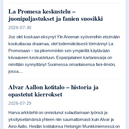
La Promesa keskustelu –
juonipaljastukset ja fanien suosikki
2026-07-30
Jos olet koskaan eksynyt Yle Areenan syövereihin etsimään
koukuttavaa draamaa, olet todennäköisesti törmännyt La
Promesaan – tai pikemminkin sen ympärillä käytävään
kiivaaseen keskusteluun. Espanjalainen kartanosarja on
nimittäin synnyttänyt Suomessa omanlaisensa fani-ilmiön,
jossa…
Alvar Aallon kotitalo – historia ja
opastetut kierrokset
2026-07-29
Harva arkkitehti on onnistunut sulauttamaan työnsä ja
yksityiselämänsä yhteen niin saumattomasti kuin Alvar ja
Aino Aalto. Heidän kotitalonsa Helsingin Munkkiniemessä on