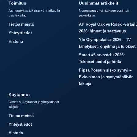
Toimitus
Uusimmat artikkelit
Aamupaivitys julkaisurytmi jatkuvilla
Nopea paasy toimituksen uusimpiin
paivityksilla.
paivityksiin.
Tietoa meistä
AP Royal Oak vs Rolex -vertail
2026: hinnat ja saatavuus
Yhteystiedot
Yle Olympialaiset 2026 – TV-
Historia
lähetykset, ohjelma ja tulokset
Smart #5 arvostelu 2026:
Tekniset tiedot ja hinta
Pipsa Possun sisko syntyi –
Evie-nimen ja syntymäpäivän
faktoja
Kaytannot
Omistus, kaytannot ja yhteystiedot
lukijoille.
Tietoa meistä
Yhteystiedot
Historia