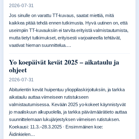
2026-07-31
Jos sinulle on varattu TT-kuvaus, saatat miettiä, mitä
kaikkea pitää tehdä ennen tutkimusta. Hyvä uutinen on, että
useimpiin TT-kuvauksiin ei tarvita erityistä valmistautumista,
mutta tietyt tutkimukset, erityisesti varjoaineella tehtävät,
vaativat hieman suunnittelua.…
Yo koepäivät kevät 2025 – aikataulu ja
ohjeet
2026-07-31
Abiturientin kevät huipentuu ylioppilaskirjoituksiin, ja tarkka
aikataulu auttaa viimeiseen rutistukseen
valmistautumisessa. Kevään 2025 yo-kokeet käynnistyvät
jo maaliskuun alkupuolella, ja tarkka päivämäärätieto auttaa
suunnittelemaan lukujärjestyksen viimeisen rutistuksen.
Koekausi: 11.3.–28.3.2025 · Ensimmäinen koe:
Äidinkielen…