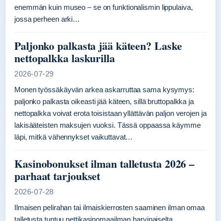
enemmän kuin museo – se on funktionalismin lippulaiva,
jossa perheen arki…
Paljonko palkasta jää käteen? Laske
nettopalkka laskurilla
2026-07-29
Monen työssäkäyvän arkea askarruttaa sama kysymys:
paljonko palkasta oikeasti jää käteen, sillä bruttopalkka ja
nettopalkka voivat erota toisistaan yllättävän paljon verojen ja
lakisääteisten maksujen vuoksi. Tässä oppaassa käymme
läpi, mitkä vähennykset vaikuttavat…
Kasinobonukset ilman talletusta 2026 –
parhaat tarjoukset
2026-07-28
Ilmaisen pelirahan tai ilmaiskierrosten saaminen ilman omaa
talletusta tuntuu nettikasinomaailman harvinaiselta