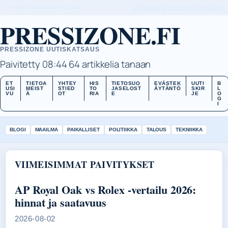
THU, AUG 6
AAMUPAIVITYS
SUOMI
TIETOA MEISTÄ
YHTEYSTIEDOT
HISTORIA
PRESSIZONE.FI
PRESSIZONE UUTISKATSAUS
Paivitetty 08:44
64 artikkelia tanaan
ET
TIETOA
YHTEY
HIS
TIETOSUO
EVÄSTEK
UUTI
B
USI
MEIST
STIED
TO
JASELOST
ÄYTÄNTÖ
SKIR
L
VU
Ä
OT
RIA
E
JE
O
G
I
BLOGI
MAAILMA
PAIKALLISET
POLITIIKKA
TALOUS
TEKNIIKKA
VIIMEISIMMAT PAIVITYKSET
AP Royal Oak vs Rolex -vertailu 2026:
hinnat ja saatavuus
2026-08-02