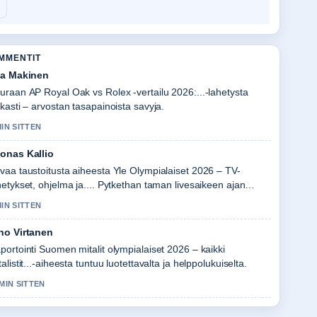
OMMENTIT
la Makinen
uraan AP Royal Oak vs Rolex -vertailu 2026:...-lahetysta
rkasti – arvostan tasapainoista savyja.
MIN SITTEN
onas Kallio
vaa taustoitusta aiheesta Yle Olympialaiset 2026 – TV-
hetykset, ohjelma ja.... Pytkethan taman livesaikeen ajan
alla.
MIN SITTEN
no Virtanen
portointi Suomen mitalit olympialaiset 2026 – kaikki
talistit...-aiheesta tuntuu luotettavalta ja helppolukuiselta.
 MIN SITTEN