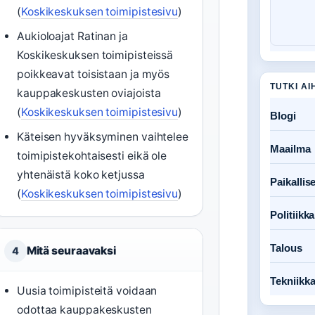
(
Koskikeskuksen toimipistesivu
)
Aukioloajat Ratinan ja
Koskikeskuksen toimipisteissä
poikkeavat toisistaan ja myös
TUTKI AI
kauppakeskusten oviajoista
(
Koskikeskuksen toimipistesivu
)
Blogi
Käteisen hyväksyminen vaihtelee
Maailma
toimipistekohtaisesti eikä ole
yhtenäistä koko ketjussa
Paikallise
(
Koskikeskuksen toimipistesivu
)
Politiikka
Talous
Mitä seuraavaksi
4
Tekniikk
Uusia toimipisteitä voidaan
odottaa kauppakeskusten