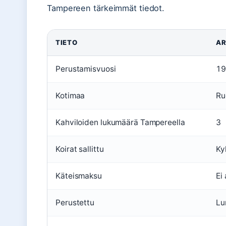
Tampereen tärkeimmät tiedot.
TIETO
A
Perustamisvuosi
19
Kotimaa
Ru
Kahviloiden lukumäärä Tampereella
3
Koirat sallittu
Ky
Käteismaksu
Ei
Perustettu
Lu