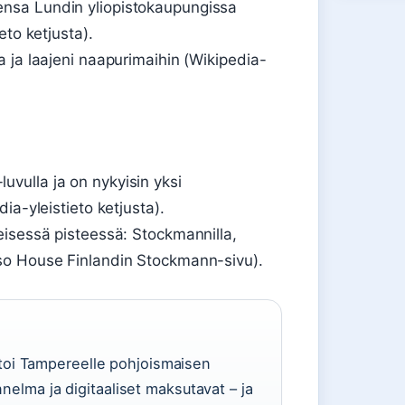
nsa Lundin yliopistokaupungissa
eto ketjusta).
 ja laajeni naapurimaihin (Wikipedia-
vulla ja on nykyisin yksi
ia-yleistieto ketjusta).
eisessä pisteessä: Stockmannilla,
so House Finlandin Stockmann-sivu).
toi Tampereelle pohjoismaisen
nnelma ja digitaaliset maksutavat – ja