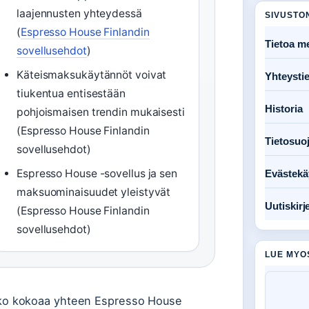
laajennusten yhteydessä
SIVUSTO
(
Espresso House Finlandin
Tietoa me
sovellusehdot
)
Käteismaksukäytännöt voivat
Yhteysti
tiukentua entisestään
Historia
pohjoismaisen trendin mukaisesti
(Espresso House Finlandin
Tietosuo
sovellusehdot)
Espresso House -sovellus ja sen
Evästekä
maksuominaisuudet yleistyvät
Uutiskirj
(Espresso House Finlandin
sovellusehdot)
LUE MYO
ulukko kokoaa yhteen Espresso House