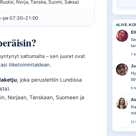
(Ruotsi, Norja, Tanska, Suomi, Saksa)
–pe 07:30–21:00
LIVE-K
El
peräisin?
Se
ta
7 
yntynyt sattumalta – sen juuret ovat
asi liiketoimintaidean.
Jo
Hy
laketju
, joka perustettiin Lundissa
lä
tas
sta).
9 
siin, Norjaan, Tanskaan, Suomeen ja
Ai
Ra
mi
11