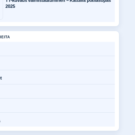
TT-kuvaus valmistautuminen – Kattava potilasopas
2025
HEITA
t
a