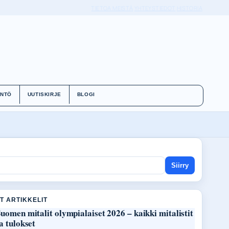
TIETOA MEISTÄ
YHTEYSTIEDOT
HISTORIA
ÄNTÖ
UUTISKIRJE
BLOGI
Siirry
T ARTIKKELIT
uomen mitalit olympialaiset 2026 – kaikki mitalistit
a tulokset