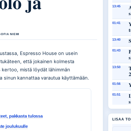
olo ja
A
13:45
Y
01:41
t
SOFIA NIEMI
S
13:40
P
01:43
ustassa, Espresso House on usein
tukäteen, että jokainen kolmesta
13:50
 kertoo, mistä löydät lähimmän
oja sinun kannattaa varautua käyttämään.
Y
01:56
L
01:51
s
teet, pakkasta tulossa
LISAA T
te joulukuulle