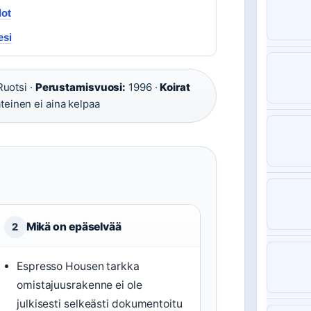
dot
esi
uotsi ·
Perustamisvuosi:
1996 ·
Koirat
äteinen ei aina kelpaa
Mikä on epäselvää
2
Espresso Housen tarkka
omistajuusrakenne ei ole
julkisesti selkeästi dokumentoitu