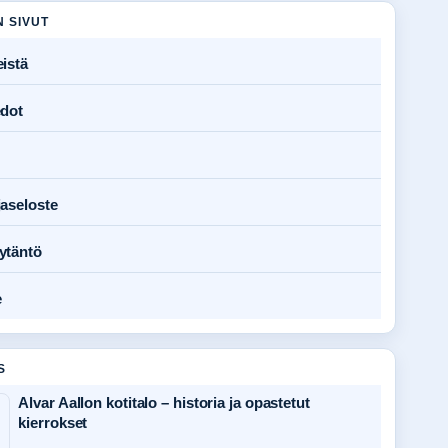
N SIVUT
istä
edot
jaseloste
ytäntö
e
S
Alvar Aallon kotitalo – historia ja opastetut
kierrokset