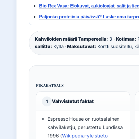
Bio Rex Vasa: Elokuvat, aukioloajat, salit ja tie
Paljonko proteiinia päivässä? Laske oma tarpe
Kahviloiden määrä Tampereella:
3 ·
Kotimaa:
R
sallittu:
Kyllä ·
Maksutavat:
Kortti suositeltu, k
PIKAKATSAUS
Vahvistetut faktat
1
Espresso House on ruotsalainen
kahvilaketju, perustettu Lundissa
1996 (
Wikipedia-yleistieto