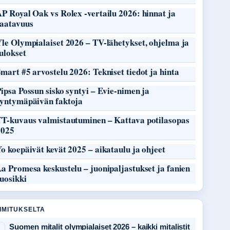
P Royal Oak vs Rolex -vertailu 2026: hinnat ja
saatavuus
le Olympialaiset 2026 – TV-lähetykset, ohjelma ja
ulokset
mart #5 arvostelu 2026: Tekniset tiedot ja hinta
ipsa Possun sisko syntyi – Evie-nimen ja
syntymäpäivän faktoja
TT-kuvaus valmistautuminen – Kattava potilasopas
2025
o koepäivät kevät 2025 – aikataulu ja ohjeet
a Promesa keskustelu – juonipaljastukset ja fanien
uosikki
OIMITUKSELTA
Suomen mitalit olympialaiset 2026 – kaikki mitalistit