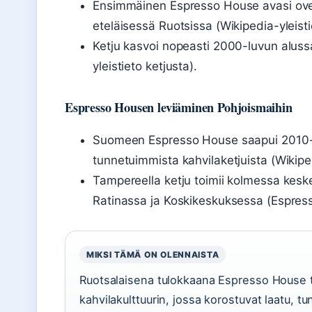
Ensimmäinen Espresso House avasi ove
eteläisessä Ruotsissa (Wikipedia-yleisti
Ketju kasvoi nopeasti 2000-luvun alussa
yleistieto ketjusta).
Espresso Housen leviäminen Pohjoismaihin
Suomeen Espresso House saapui 2010-lu
tunnetuimmista kahvilaketjuista (Wikiped
Tampereella ketju toimii kolmessa kesk
Ratinassa ja Koskikeskuksessa (Espres
MIKSI TÄMÄ ON OLENNAISTA
Ruotsalaisena tulokkaana Espresso House 
kahvilakulttuurin, jossa korostuvat laatu, tu