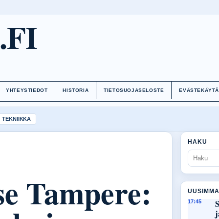
.FI
YHTEYSTIEDOT
HISTORIA
TIETOSUOJASELOSTE
EVÄSTEKÄYT
TEKNIIKKA
HAKU
se Tampere:
UUSIMMA
S
17:45
j