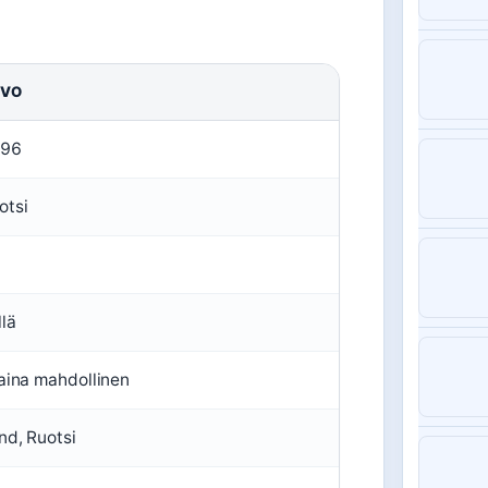
RVO
96
otsi
llä
 aina mahdollinen
nd, Ruotsi