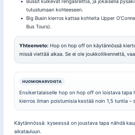
Bussit kulkevat rengasreittiä, ja jokaisella pysäk
tutustumaan kohteeseen.
Big Busin kierros kattaa kohteita Upper O’Connel
Bus Tours).
Yhteenveto:
Hop on hop off on käytännössä kiertom
missä viettää aikaa. Se ei ole joukkoliikennettä, v
HUOMIONARVOISTA
Ensikertalaiselle hop on hop off on loistava tap
kierros ilman poistumisia kestää noin 1,5 tuntia – 
Käytännössä: kyseessä on joustava tapa nähdä kaupu
aikatauluun.