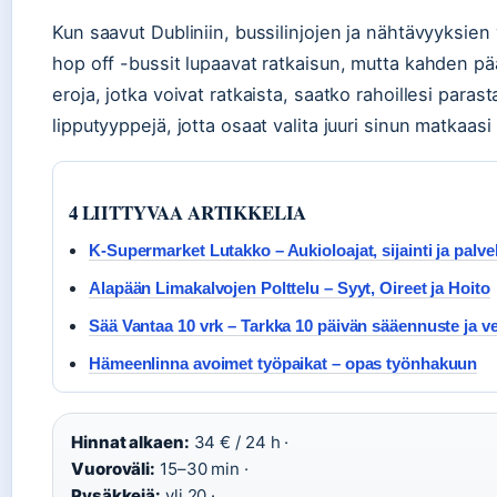
Kun saavut Dubliniin, bussilinjojen ja nähtävyyksie
hop off -bussit lupaavat ratkaisun, mutta kahden pää
eroja, jotka voivat ratkaista, saatko rahoillesi parast
lipputyyppejä, jotta osaat valita juuri sinun matkaa
4 LIITTYVAA ARTIKKELIA
K-Supermarket Lutakko – Aukioloajat, sijainti ja palv
Alapään Limakalvojen Polttelu – Syyt, Oireet ja Hoito
Sää Vantaa 10 vrk – Tarkka 10 päivän sääennuste ja ve
Hämeenlinna avoimet työpaikat – opas työnhakuun
Hinnat alkaen:
34 € / 24 h ·
Vuoroväli:
15–30 min ·
Pysäkkejä:
yli 20 ·