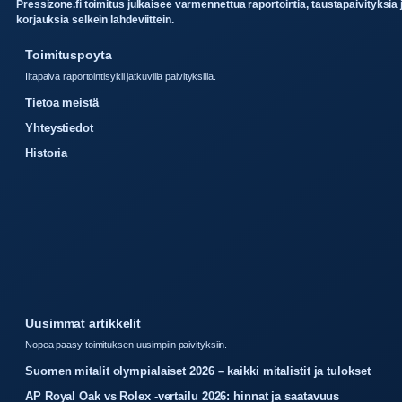
Pressizone.fi toimitus julkaisee varmennettua raportointia, taustapaivityksia 
korjauksia selkein lahdeviittein.
Toimituspoyta
Iltapaiva raportointisykli jatkuvilla paivityksilla.
Tietoa meistä
Yhteystiedot
Historia
Uusimmat artikkelit
Nopea paasy toimituksen uusimpiin paivityksiin.
Suomen mitalit olympialaiset 2026 – kaikki mitalistit ja tulokset
AP Royal Oak vs Rolex -vertailu 2026: hinnat ja saatavuus