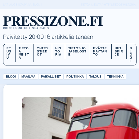
SAT, AUG 8
ILTAPAIVA
SUOMI
TIETOA MEISTÄ
YHTEYSTIEDOT
HISTORIA
PRESSIZONE.FI
PRESSIZONE UUTISKATSAUS
Paivitetty 20:09
16 artikkelia tanaan
ET
TIETO
YHTEY
HIS
TIETOSUO
EVÄSTE
UUTI
B
US
A
STIED
TO
JASELOST
KÄYTÄN
SKIR
L
IV
MEIST
OT
RIA
E
TÖ
JE
O
U
Ä
G
I
BLOGI
MAAILMA
PAIKALLISET
POLITIIKKA
TALOUS
TEKNIIKKA