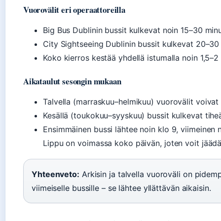
Vuorovälit eri operaattoreilla
Big Bus Dublinin bussit kulkevat noin 15–30 minu
City Sightseeing Dublinin bussit kulkevat 20–30 
Koko kierros kestää yhdellä istumalla noin 1,5–2 t
Aikataulut sesongin mukaan
Talvella (marraskuu–helmikuu) vuorovälit voivat 
Kesällä (toukokuu–syyskuu) bussit kulkevat tihe
Ensimmäinen bussi lähtee noin klo 9, viimeinen n
Lippu on voimassa koko päivän, joten voit jäädä 
Yhteenveto:
Arkisin ja talvella vuoroväli on pidempi
viimeiselle bussille – se lähtee yllättävän aikaisin.