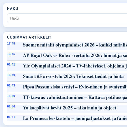
HAKU
UUSIMMAT ARTIKKELIT
Suomen mitalit olympialaiset 2026 – kaikki mitalist
17:45
AP Royal Oak vs Rolex -vertailu 2026: hinnat ja s
13:45
Yle Olympialaiset 2026 – TV-lähetykset, ohjelma j
01:41
Smart #5 arvostelu 2026: Tekniset tiedot ja hinta
13:40
Pipsa Possun sisko syntyi – Evie-nimen ja syntymä
01:43
TT-kuvaus valmistautuminen – Kattava potilasop
13:50
Yo koepäivät kevät 2025 – aikataulu ja ohjeet
01:56
La Promesa keskustelu – juonipaljastukset ja fani
01:51