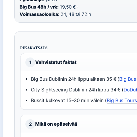
Big Bus 48h / vrk:
19,50 € ·
Voimassaoloaika:
24, 48 tai 72 h
PIKAKATSAUS
Vahvistetut faktat
1
Big Bus Dublinin 24h lippu alkaen 35 € (
Big Bus 
City Sightseeing Dublinin 24h lippu 34 € (
DoDub
Bussit kulkevat 15–30 min välein (
Big Bus Tours 
Mikä on epäselvää
2