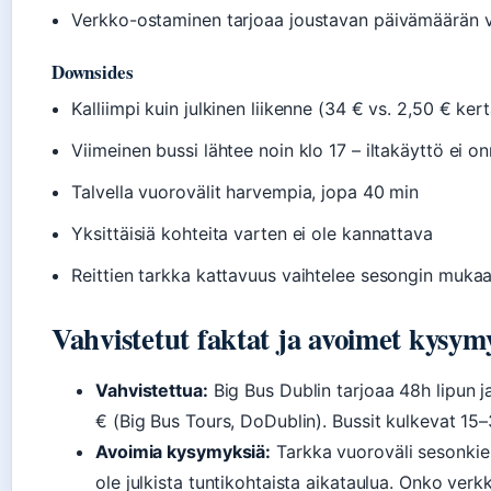
Verkko-ostaminen tarjoaa joustavan päivämäärän 
Downsides
Kalliimpi kuin julkinen liikenne (34 € vs. 2,50 € ker
Viimeinen bussi lähtee noin klo 17 – iltakäyttö ei on
Talvella vuorovälit harvempia, jopa 40 min
Yksittäisiä kohteita varten ei ole kannattava
Reittien tarkka kattavuus vaihtelee sesongin muka
Vahvistetut faktat ja avoimet kysym
Vahvistettua:
Big Bus Dublin tarjoaa 48h lipun j
€ (Big Bus Tours, DoDublin). Bussit kulkevat 15–
Avoimia kysymyksiä:
Tarkka vuoroväli sesonkien
ole julkista tuntikohtaista aikataulua. Onko ver