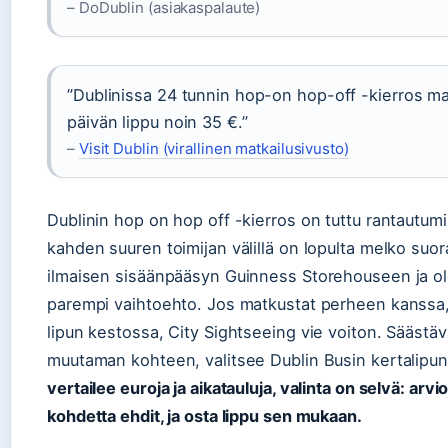
– DoDublin (asiakaspalaute)
”Dublinissa 24 tunnin hop-on hop-off -kierros m
päivän lippu noin 35 €.”
–
Visit Dublin (virallinen matkailusivusto)
Dublinin hop on hop off -kierros on tuttu rantautumis
kahden suuren toimijan välillä on lopulta melko suo
ilmaisen sisäänpääsyn Guinness Storehouseen ja olet
parempi vaihtoehto. Jos matkustat perheen kanssa, 
lipun kestossa, City Sightseeing vie voiton. Säästäv
muutaman kohteen, valitsee Dublin Busin kertalipu
vertailee euroja ja aikatauluja, valinta on selvä: ar
kohdetta ehdit, ja osta lippu sen mukaan.