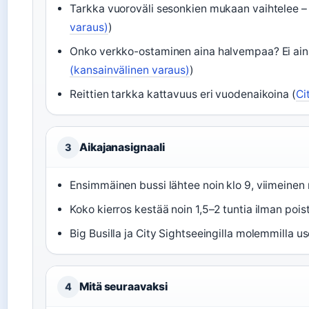
Tarkka vuoroväli sesonkien mukaan vaihtelee – 
varaus)
)
Onko verkko-ostaminen aina halvempaa? Ei aina
(kansainvälinen varaus)
)
Reittien tarkka kattavuus eri vuodenaikoina (
Ci
Aikajanasignaali
3
Ensimmäinen bussi lähtee noin klo 9, viimeinen 
Koko kierros kestää noin 1,5–2 tuntia ilman pois
Big Busilla ja City Sightseeingilla molemmilla us
Mitä seuraavaksi
4