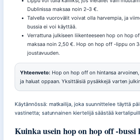
Lippu voi tulla kalliiksi, jos vierailet vain muut
Dublinissa maksaa noin 2–3 €.
Talvella vuorovälit voivat olla harvempia, ja viime
bussia ei voi käyttää.
Verrattuna julkiseen liikenteeseen hop on hop off
maksaa noin 2,50 €. Hop on hop off -lippu on 34
joustavuuden.
Yhteenveto:
Hop on hop off on hintansa arvoinen,
ja haluat oppaan. Yksittäisiä pysäkkejä varten julk
Käytännössä: matkailija, joka suunnittelee täyttä pä
vastinetta; satunnainen kiertelijä säästää kertalipuill
Kuinka usein hop on hop off -bussi 