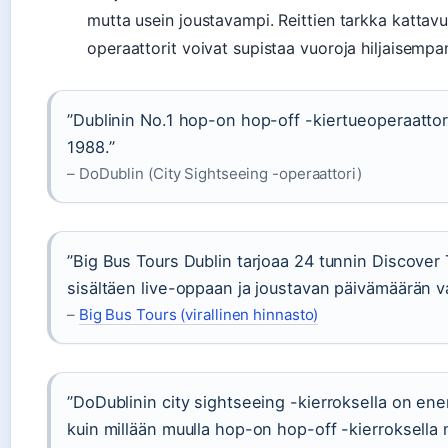
mutta usein joustavampi. Reittien tarkka kattav
operaattorit voivat supistaa vuoroja hiljaisempa
”Dublinin No.1 hop-on hop-off -kiertueoperaattor
1988.”
– DoDublin (City Sightseeing -operaattori)
”Big Bus Tours Dublin tarjoaa 24 tunnin Discover 
sisältäen live-oppaan ja joustavan päivämäärän v
–
Big Bus Tours (virallinen hinnasto)
”DoDublinin city sightseeing -kierroksella on en
kuin millään muulla hop-on hop-off -kierroksella