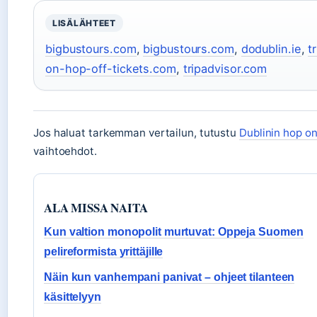
LISÄLÄHTEET
bigbustours.com
,
bigbustours.com
,
dodublin.ie
,
t
on-hop-off-tickets.com
,
tripadvisor.com
Jos haluat tarkemman vertailun, tutustu
Dublinin hop on
vaihtoehdot.
ALA MISSA NAITA
Kun valtion monopolit murtuvat: Oppeja Suomen
pelireformista yrittäjille
Näin kun vanhempani panivat – ohjeet tilanteen
käsittelyyn