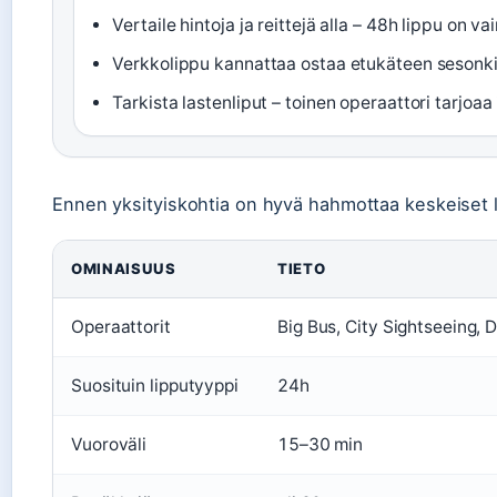
Vertaile hintoja ja reittejä alla – 48h lippu on va
Verkkolippu kannattaa ostaa etukäteen sesonki
Tarkista lastenliput – toinen operaattori tarjoaa
Ennen yksityiskohtia on hyvä hahmottaa keskeiset lu
OMINAISUUS
TIETO
Operaattorit
Big Bus, City Sightseeing, 
Suosituin lipputyyppi
24h
Vuoroväli
15–30 min