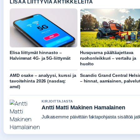
LISAA LIITTYVIA ARTIKKELEITA
Elisa liittymät hinnasto –
Husqvarna päältäajettava
Halvimmat 4G- ja 5G-liittymät
ruohonleikkuri – vertailu ja
huolto
AMD osake – analyysi, kurssi ja
Scandic Grand Central Helsi
tavoitehinta 2026 (nasdaq:
– hinnat, aamiainen, palvelu
amd)
KIRJOITTAJASTA
Antti Matti Makinen Hamalainen
Julkaisemme päivittäin faktapohjaista sisältöä jatku