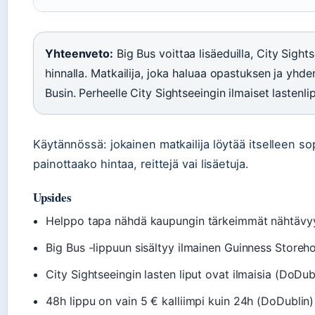
Yhteenveto:
Big Bus voittaa lisäeduilla, City Sight
hinnalla. Matkailija, joka haluaa opastuksen ja yhde
Busin. Perheelle City Sightseeingin ilmaiset lastenli
Käytännössä: jokainen matkailija löytää itselleen s
painottaako hintaa, reittejä vai lisäetuja.
Upsides
Helppo tapa nähdä kaupungin tärkeimmät nähtävy
Big Bus -lippuun sisältyy ilmainen Guinness Storeh
City Sightseeingin lasten liput ovat ilmaisia (DoDub
48h lippu on vain 5 € kalliimpi kuin 24h (DoDublin)