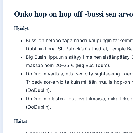
Onko hop on hop off -bussi sen arvo
Hyödyt
Bussi on helppo tapa nähdä kaupungin tärkeimm
Dublinin linna, St. Patrick’s Cathedral, Temple B
Big Busin lippuun sisältyy ilmainen sisäänpääsy
maksaa noin 20–25 € (Big Bus Tours).
DoDublin väittää, että sen city sightseeing -ki
Tripadvisor-arvioita kuin millään muulla hop-on
(DoDublin).
DoDublinin lasten liput ovat ilmaisia, mikä tekee
(DoDublin).
Haitat