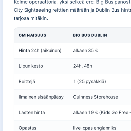
Kolme operaattoria, yksi selkeä ero: Big Bus panost
City Sightseeing reittien määrään ja Dublin Bus hinta
tarjoaa mitäkin.
OMINAISUUS
BIG BUS DUBLIN
Hinta 24h (aikuinen)
alkaen 35 €
Lipun kesto
24h, 48h
Reittejä
1 (25 pysäkkiä)
Ilmainen sisäänpääsy
Guinness Storehouse
Lasten hinta
alkaen 19 € (Kids Go Free
Opastus
live-opas englanniksi