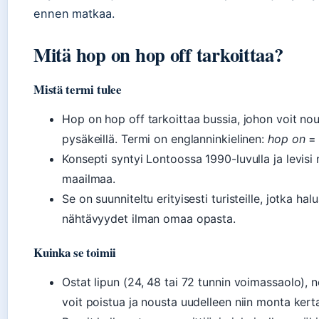
ennen matkaa.
Mitä hop on hop off tarkoittaa?
Mistä termi tulee
Hop on hop off tarkoittaa bussia, johon voit nou
pysäkeillä. Termi on englanninkielinen:
hop on
= 
Konsepti syntyi Lontoossa 1990-luvulla ja levisi
maailmaa.
Se on suunniteltu erityisesti turisteille, jotka 
nähtävyydet ilman omaa opasta.
Kuinka se toimii
Ostat lipun (24, 48 tai 72 tunnin voimassaolo), n
voit poistua ja nousta uudelleen niin monta kerta