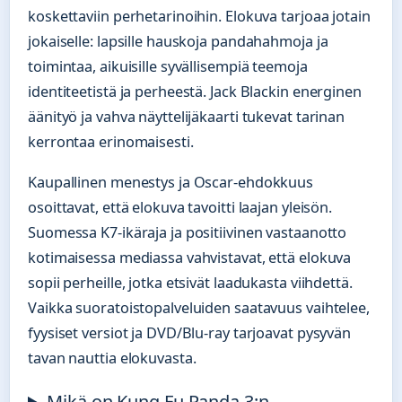
koskettaviin perhetarinoihin. Elokuva tarjoaa jotain
jokaiselle: lapsille hauskoja pandahahmoja ja
toimintaa, aikuisille syvällisempiä teemoja
identiteetistä ja perheestä. Jack Blackin energinen
äänityö ja vahva näyttelijäkaarti tukevat tarinan
kerrontaa erinomaisesti.
Kaupallinen menestys ja Oscar-ehdokkuus
osoittavat, että elokuva tavoitti laajan yleisön.
Suomessa K7-ikäraja ja positiivinen vastaanotto
kotimaisessa mediassa vahvistavat, että elokuva
sopii perheille, jotka etsivät laadukasta viihdettä.
Vaikka suoratoistopalveluiden saatavuus vaihtelee,
fyysiset versiot ja DVD/Blu-ray tarjoavat pysyvän
tavan nauttia elokuvasta.
Mikä on Kung Fu Panda 3:n