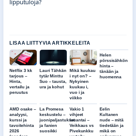
lipputuloja?
LISAA LIITTYVIA ARTIKKELEITA
Helen
pörssisähkön
hinta –
Netflix 3 kk
Lauri Tähkän
Mikä kuukau
tänään ja
tarjous –
tytär Minttu
i nyt on? –
huomenna
Hinta,
Suo – tausta,
Nykyinen
vertailu ja
ura ja kohut
kuukau i,
peruutus
vuo i ja
viikko
AMD osake –
La Promesa
Vakio 1
Eelin
analyysi,
keskustelu –
vihjeet
Kultanen
kurssi ja
juonipaljastukset
lauantai –
nude – mitä
tavoitehinta
ja fanien
Veikkaus vs
tiedetään ja
2026
suosikki
Pivekunkku
mikä on