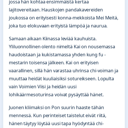
jossa hän kohtaa ensimmäistä kertaa
lajitovereitaan. Hauskojen pandakavereiden
joukossa on erityisesti konna-mekkoista Mei Meitä,
joka tuo elokuvaan erityistä lämpöä ja naurua.
Samaan aikaan Kiinassa leviää kauhuista.
Yliluonnollinen olento nimeltä Kai on nousemassa
haudoistaan ja kukistamassa yhden kung fu -
mestarin toisensa jälkeen. Kai on erityisen
vaarallinen, sillä hän varastaa uhrinsa chi-voiman ja
muuttaa heidät kuuliaisiksi sotureikseen. Lopulta
vain Voimien Viisi ja heidän uusi
lohikäärmesoturinsa voivat pysäyttää hänet.
Juonen kliimaksi on Pon suurin haaste tähän
mennessä. Kun perinteiset taistelut eivät riitä,
hänen täytyy löytää uusi tapa hyödyntää chi-