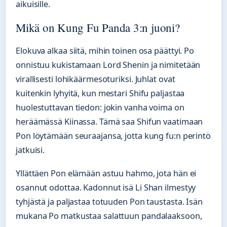
aikuisille.
Mikä on Kung Fu Panda 3:n juoni?
Elokuva alkaa siitä, mihin toinen osa päättyi. Po
onnistuu kukistamaan Lord Shenin ja nimitetään
virallisesti lohikäärmesoturiksi. Juhlat ovat
kuitenkin lyhyitä, kun mestari Shifu paljastaa
huolestuttavan tiedon: jokin vanha voima on
heräämässä Kiinassa. Tämä saa Shifun vaatimaan
Pon löytämään seuraajansa, jotta kung fu:n perintö
jatkuisi.
Yllättäen Pon elämään astuu hahmo, jota hän ei
osannut odottaa. Kadonnut isä Li Shan ilmestyy
tyhjästä ja paljastaa totuuden Pon taustasta. Isän
mukana Po matkustaa salattuun pandalaaksoon,