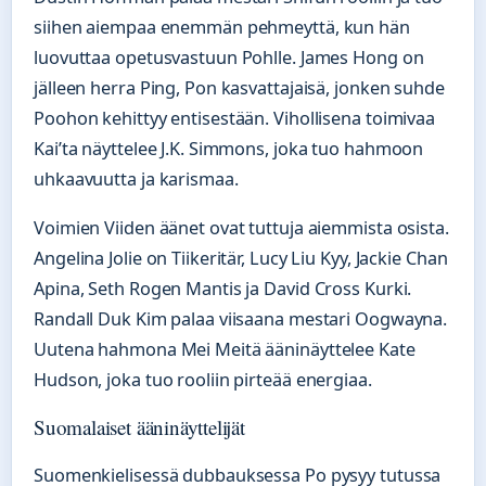
siihen aiempaa enemmän pehmeyttä, kun hän
luovuttaa opetusvastuun Pohlle. James Hong on
jälleen herra Ping, Pon kasvattajaisä, jonken suhde
Poohon kehittyy entisestään. Vihollisena toimivaa
Kai’ta näyttelee J.K. Simmons, joka tuo hahmoon
uhkaavuutta ja karismaa.
Voimien Viiden äänet ovat tuttuja aiemmista osista.
Angelina Jolie on Tiikeritär, Lucy Liu Kyy, Jackie Chan
Apina, Seth Rogen Mantis ja David Cross Kurki.
Randall Duk Kim palaa viisaana mestari Oogwayna.
Uutena hahmona Mei Meitä ääninäyttelee Kate
Hudson, joka tuo rooliin pirteää energiaa.
Suomalaiset ääninäyttelijät
Suomenkielisessä dubbauksessa Po pysyy tutussa