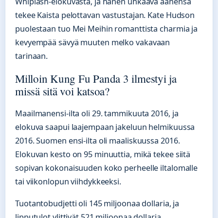
Whiplash-elokuvasta, ja hänen uhkaava äänensä
tekee Kaista pelottavan vastustajan. Kate Hudson
puolestaan tuo Mei Meihin romanttista charmia ja
kevyempää sävyä muuten melko vakavaan
tarinaan.
Milloin Kung Fu Panda 3 ilmestyi ja
missä sitä voi katsoa?
Maailmanensi-ilta oli 29. tammikuuta 2016, ja
elokuva saapui laajempaan jakeluun helmikuussa
2016. Suomen ensi-ilta oli maaliskuussa 2016.
Elokuvan kesto on 95 minuuttia, mikä tekee siitä
sopivan kokonaisuuden koko perheelle iltalomalle
tai viikonlopun viihdykkeeksi.
Tuotantobudjetti oli 145 miljoonaa dollaria, ja
lipputulot ylittivät 521 miljoonaa dollaria