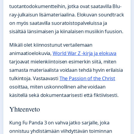
tuotantodokumentteihin, jotka ovat saatavilla Blu-
ray-julkaisun lisämateriaalina. Elokuvan soundtrack
on myös saatavilla suoratoistopalveluissa ja
sisältää länsimaisen ja kiinalaisen musiikin fuusion.
Mikäli olet kiinnostunut vertailemaan
animaatioelokuvia,
World War Z -kirja ja elokuva
tarjoavat mielenkiintoisen esimerkin siitä, miten
samasta materiaalista voidaan tehdä hyvin erilaisia
tulkintoja. Vastaavasti
The Passion of the Christ
osoittaa, miten uskonnollinen aihe voidaan
käsitellä sekä dokumentaarisesti että fiktiivisesti.
Yhteenveto
Kung Fu Panda 3 on vahva jatko sarjalle, joka
onnistuu yhdistämään viihdyttävän toiminnan