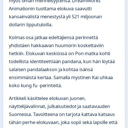
myös oman menneisyytensä. DreamWorks
Animationin tuottama elokuva saavutti
kansainvälistä menestystä yli 521 miljoonan
dollarin lipputuloilla.
Kolmas osa jatkaa edeltäjiensä perinnettä
yhdistäen hakkaavan huumorin koskettaviin
hetkiin. Elokuvan keskiössä on Pon matka kohti
todellista identiteettiään pandana, kun hän löytää
salaisen pandalaakson ja kohtaa isänsä
ensimmäistä kertaa. Samalla mystinen Kai uhkaa
koko kung fu -perinteitä.
Artikkeli käsittelee elokuvan juonen,
näyttelijävalinnat, julkaisutiedot ja saatavuuden
Suomessa. Tavoitteena on tarjota kattava katsaus
tähän perhe-elokuvaan, joka sopii sekä lapsille että