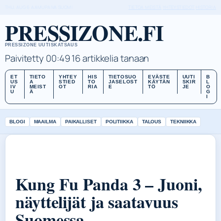
THU, AUG 6
AAMUPAIVA
SUOMI
TIETOA MEISTÄ
YHTEYSTIEDOT
HISTORIA
PRESSIZONE.FI
PRESSIZONE UUTISKATSAUS
Paivitetty 00:49
16 artikkelia tanaan
ET
TIETO
YHTEY
HIS
TIETOSUO
EVÄSTE
UUTI
B
US
A
STIED
TO
JASELOST
KÄYTÄN
SKIR
L
IV
MEIST
OT
RIA
E
TÖ
JE
O
U
Ä
G
I
BLOGI
MAAILMA
PAIKALLISET
POLITIIKKA
TALOUS
TEKNIIKKA
Kung Fu Panda 3 – Juoni,
näyttelijät ja saatavuus
Suomessa