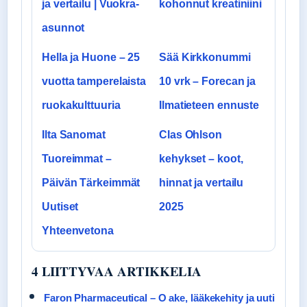
ja vertailu | Vuokra-
kohonnut kreatiniini
asunnot
Hella ja Huone – 25
Sää Kirkkonummi
vuotta tamperelaista
10 vrk – Forecan ja
ruokakulttuuria
Ilmatieteen ennuste
Ilta Sanomat
Clas Ohlson
Tuoreimmat –
kehykset – koot,
Päivän Tärkeimmät
hinnat ja vertailu
Uutiset
2025
Yhteenvetona
4 LIITTYVAA ARTIKKELIA
Faron Pharmaceutical – O ake, lääkekehity ja uuti