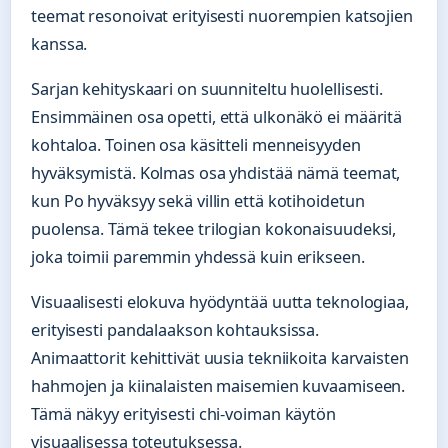
teemat resonoivat erityisesti nuorempien katsojien
kanssa.
Sarjan kehityskaari on suunniteltu huolellisesti.
Ensimmäinen osa opetti, että ulkonäkö ei määritä
kohtaloa. Toinen osa käsitteli menneisyyden
hyväksymistä. Kolmas osa yhdistää nämä teemat,
kun Po hyväksyy sekä villin että kotihoidetun
puolensa. Tämä tekee trilogian kokonaisuudeksi,
joka toimii paremmin yhdessä kuin erikseen.
Visuaalisesti elokuva hyödyntää uutta teknologiaa,
erityisesti pandalaakson kohtauksissa.
Animaattorit kehittivät uusia tekniikoita karvaisten
hahmojen ja kiinalaisten maisemien kuvaamiseen.
Tämä näkyy erityisesti chi-voiman käytön
visuaalisessa toteutuksessa.