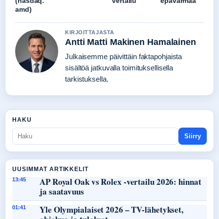
(nasdaq:
vertailu
epävarmaa
amd)
KIRJOITTAJASTA
Antti Matti Makinen Hamalainen
Julkaisemme päivittäin faktapohjaista
sisältöä jatkuvalla toimituksellisella
tarkistuksella.
HAKU
Siirry
UUSIMMAT ARTIKKELIT
AP Royal Oak vs Rolex -vertailu 2026: hinnat
13:45
ja saatavuus
Yle Olympialaiset 2026 – TV-lähetykset,
01:41