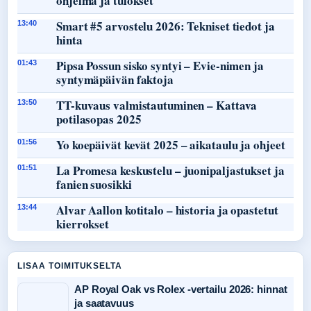
ohjelma ja tulokset
Smart #5 arvostelu 2026: Tekniset tiedot ja
13:40
hinta
Pipsa Possun sisko syntyi – Evie-nimen ja
01:43
syntymäpäivän faktoja
TT-kuvaus valmistautuminen – Kattava
13:50
potilasopas 2025
Yo koepäivät kevät 2025 – aikataulu ja ohjeet
01:56
La Promesa keskustelu – juonipaljastukset ja
01:51
fanien suosikki
Alvar Aallon kotitalo – historia ja opastetut
13:44
kierrokset
LISAA TOIMITUKSELTA
AP Royal Oak vs Rolex -vertailu 2026: hinnat
ja saatavuus