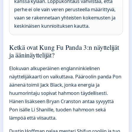
kanssa kylään. Loppukohtaus vahvistaa, että
perhe ei ole vain veren perusteella määrittyvä,
vaan se rakennetaan yhteisten kokemusten ja
keskinäisen kunnioituksen kautta.
Ketkä ovat Kung Fu Panda 3:n näyttelijät
ja ääninäyttelijät?
Elokuvan alkuperäinen englanninkielinen
näyttelijäkaarti on vaikuttava. Pääroolin panda Pon
äänenä toimii Jack Black, jonka energia ja
huumorintaju sopivat hahmoon täydellisesti.
Hänen lisäkseen Bryan Cranston antaa syvyyttä
Pon isälle Li Shanille, tuoden hahmoon sekä
lämpöä että viisautta.
Dustin Hoffman palaa mestari Shifun rooliin ja tuo