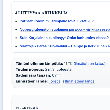
4 LIITTYVAA ARTIKKELIA
Parhaat iPadin muistiinpanosovellukset 2025
Nopea gluteeniton suolainen piirakka – vinkit ja resep
Sulo Karjalainen kuolinsyy: Onko karhumies elossa?
Marttojen Paras Kuivakakku – Helppo ja herkullinen r
Tämänhetkinen lämpötila:
11 °C (
Ilmatieteen laitos
) ·
Tuulen nopeus:
2 m/s luoteesta ·
Sademäärä tänään:
0 mm ·
Ennusteen lähde:
Foreca
ja
Ilmatieteen laitos
PIKAKATSAUS