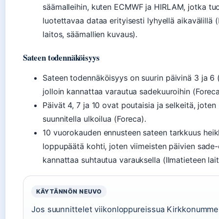
säämalleihin, kuten ECMWF ja HIRLAM, jotka tu
luotettavaa dataa erityisesti lyhyellä aikavälillä 
laitos, säämallien kuvaus).
Sateen todennäköisyys
Sateen todennäköisyys on suurin päivinä 3 ja 6 (
jolloin kannattaa varautua sadekuuroihin (Foreca
Päivät 4, 7 ja 10 ovat poutaisia ja selkeitä, joten n
suunnitella ulkoilua (Foreca).
10 vuorokauden ennusteen sateen tarkkuus hei
loppupäätä kohti, joten viimeisten päivien sade-
kannattaa suhtautua varauksella (Ilmatieteen lait
KÄYTÄNNÖN NEUVO
Jos suunnittelet viikonloppureissua Kirkkonummell