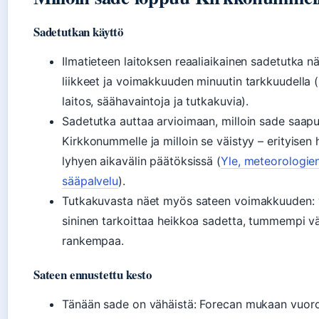
Sadetutkan käyttö
Ilmatieteen laitoksen reaaliaikainen sadetutka n
liikkeet ja voimakkuuden minuutin tarkkuudella (
laitos, säähavaintoja ja tutkakuvia).
Sadetutka auttaa arvioimaan, milloin sade saap
Kirkkonummelle ja milloin se väistyy – erityisen 
lyhyen aikavälin päätöksissä (
Yle, meteorologie
sääpalvelu
).
Tutkakuvasta näet myös sateen voimakkuuden:
sininen tarkoittaa heikkoa sadetta, tummempi vä
rankempaa.
Sateen ennustettu kesto
Tänään sade on vähäistä: Forecan mukaan vuo