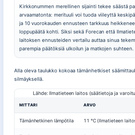
Kirkkonummen merellinen sijainti tekee säästä pa
arvaamatonta: merituuli voi tuoda viileyttä keskipä
ja 10 vuorokauden ennusteen tarkkuus heikkene
loppupäätä kohti. Siksi sekä Forecan että Ilmatie
laitoksen ennusteiden vertailu auttaa sinua teke
parempia päätöksiä ulkoilun ja matkojen suhteen.
Alla oleva taulukko kokoaa tämänhetkiset säämittau
silmäyksellä.
Lähde: Ilmatieteen laitos (säätietoja ja varoit
MITTARI
ARVO
Tämänhetkinen lämpötila
11 °C (Ilmatieteen laito