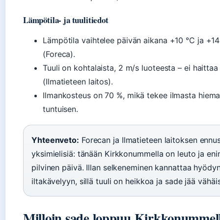
Lämpötila- ja tuulitiedot
Lämpötila vaihtelee päivän aikana +10 °C ja +14 
(Foreca).
Tuuli on kohtalaista, 2 m/s luoteesta – ei haittaa
(Ilmatieteen laitos).
Ilmankosteus on 70 %, mikä tekee ilmasta hiema
tuntuisen.
Yhteenveto:
Forecan ja Ilmatieteen laitoksen ennu
yksimielisiä: tänään Kirkkonummella on leuto ja e
pilvinen päivä. Illan selkeneminen kannattaa hyödy
iltakävelyyn, sillä tuuli on heikkoa ja sade jää vähäi
Milloin sade loppuu Kirkkonummel