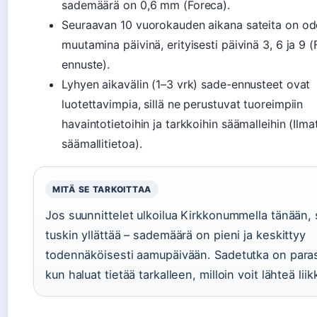
sademäärä on 0,6 mm (Foreca).
Seuraavan 10 vuorokauden aikana sateita on od
muutamina päivinä, erityisesti päivinä 3, 6 ja 9 
ennuste).
Lyhyen aikavälin (1–3 vrk) sade-ennusteet ovat
luotettavimpia, sillä ne perustuvat tuoreimpiin
havaintotietoihin ja tarkkoihin säämalleihin (Ilmat
säämallitietoa).
MITÄ SE TARKOITTAA
Jos suunnittelet ulkoilua Kirkkonummella tänään,
tuskin yllättää – sademäärä on pieni ja keskittyy
todennäköisesti aamupäivään. Sadetutka on paras
kun haluat tietää tarkalleen, milloin voit lähteä liik