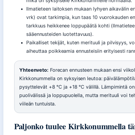
mikä on syksyiselle Kirkkonummelle normaalia.
Ilmatieteen laitoksen mukaan lyhyen aikavälin e
vrk) ovat tarkimpia, kun taas 10 vuorokauden e
tarkkuus heikkenee loppupäätä kohti (Ilmatieteen
sääennusteiden luotettavuus).
Paikalliset tekijät, kuten merituuli ja pilvisyys, vo
aiheuttaa poikkeamia ennusteisiin erityisesti rann
Yhteenveto:
Forecan ennusteen mukaan ensi viikol
Kirkkonummella on syksyisen leutoa: päivälämpötil
pysyttelevät +8 °C ja +18 °C välillä. Lämpimintä on
puolivälissä ja loppupuolella, mutta merituuli voi t
viileän tuntuista.
Paljonko tuulee Kirkkonummella t