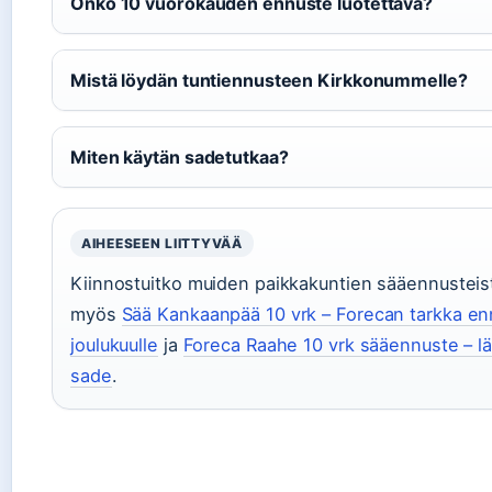
Onko 10 vuorokauden ennuste luotettava?
Mistä löydän tuntiennusteen Kirkkonummelle?
Miten käytän sadetutkaa?
AIHEESEEN LIITTYVÄÄ
Kiinnostuitko muiden paikkakuntien sääennusteis
myös
Sää Kankaanpää 10 vrk – Forecan tarkka en
joulukuulle
ja
Foreca Raahe 10 vrk sääennuste – lä
sade
.