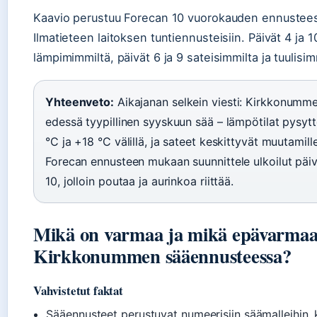
Kaavio perustuu Forecan 10 vuorokauden ennustee
Ilmatieteen laitoksen tuntiennusteisiin. Päivät 4 ja 1
lämpimimmiltä, päivät 6 ja 9 sateisimmilta ja tuulisim
Yhteenveto:
Aikajanan selkein viesti: Kirkkonumme
edessä tyypillinen syyskuun sää – lämpötilat pysyt
°C ja +18 °C välillä, ja sateet keskittyvät muutamille
Forecan ennusteen mukaan suunnittele ulkoilut päivil
10, jolloin poutaa ja aurinkoa riittää.
Mikä on varmaa ja mikä epävarma
Kirkkonummen sääennusteessa?
Vahvistetut faktat
Sääennusteet perustuvat numeerisiin säämalleihin, 