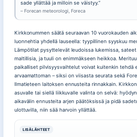
sade yllättää ja milloin se väistyy.”
– Forecan meteorologi, Foreca
Kirkkonummen säätä seuraavan 10 vuorokauden aik
luonnehtia yhdellä lauseella: tyypillinen syyskuu me
Lämpötilat pysyttelevät leudoissa lukemissa, sateet
maltillisia, ja tuuli on enimmäkseen heikkoa. Merituul
paikalliset pilvisyysvaihtelut voivat kuitenkin tehdä
arvaamattoman – siksi on viisasta seurata sekä For
Ilmatieteen laitoksen ennusteita rinnakkain. Kirkk
asuvalle tai siellä liikkuvalle valinta on selvä: hyöd
aikavälin ennusteita arjen päätöksissä ja pidä sade
ulottuvilla, niin sää harvoin yllättää.
LISÄLÄHTEET