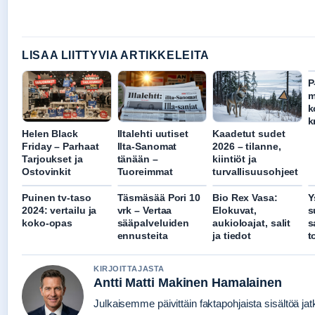
LISAA LIITTYVIA ARTIKKELEITA
P
m
k
k
Helen Black
Iltalehti uutiset
Kaadetut sudet
Friday – Parhaat
Ilta-Sanomat
2026 – tilanne,
Tarjoukset ja
tänään –
kiintiöt ja
Ostovinkit
Tuoreimmat
turvallisuusohjeet
Puinen tv-taso
Täsmäsää Pori 10
Bio Rex Vasa:
Y
2024: vertailu ja
vrk – Vertaa
Elokuvat,
s
koko-opas
sääpalveluiden
aukioloajat, salit
s
ennusteita
ja tiedot
t
KIRJOITTAJASTA
Antti Matti Makinen Hamalainen
Julkaisemme päivittäin faktapohjaista sisältöä jat