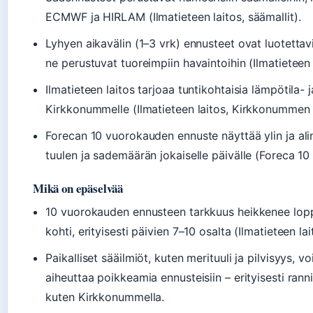
ECMWF ja HIRLAM (Ilmatieteen laitos, säämallit).
Lyhyen aikavälin (1–3 vrk) ennusteet ovat luotetta
ne perustuvat tuoreimpiin havaintoihin (Ilmatieteen 
Ilmatieteen laitos tarjoaa tuntikohtaisia lämpötila- ja
Kirkkonummelle (Ilmatieteen laitos, Kirkkonummen 
Forecan 10 vuorokauden ennuste näyttää ylin ja ali
tuulen ja sademäärän jokaiselle päivälle (Foreca 10
Mikä on epäselvää
10 vuorokauden ennusteen tarkkuus heikkenee lo
kohti, erityisesti päivien 7–10 osalta (Ilmatieteen lai
Paikalliset sääilmiöt, kuten merituuli ja pilvisyys, vo
aiheuttaa poikkeamia ennusteisiin – erityisesti ranni
kuten Kirkkonummella.