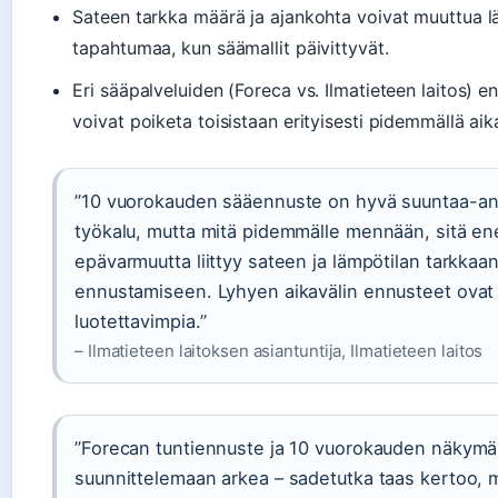
Sateen tarkka määrä ja ajankohta voivat muuttua 
tapahtumaa, kun säämallit päivittyvät.
Eri sääpalveluiden (Foreca vs. Ilmatieteen laitos) e
voivat poiketa toisistaan erityisesti pidemmällä aika
”10 vuorokauden sääennuste on hyvä suuntaa-an
työkalu, mutta mitä pidemmälle mennään, sitä 
epävarmuutta liittyy sateen ja lämpötilan tarkkaa
ennustamiseen. Lyhyen aikavälin ennusteet ovat
luotettavimpia.”
– Ilmatieteen laitoksen asiantuntija, Ilmatieteen laitos
”Forecan tuntiennuste ja 10 vuorokauden näkymä
suunnittelemaan arkea – sadetutka taas kertoo, m