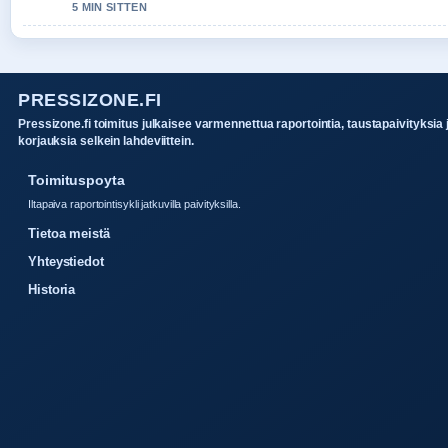
5 MIN SITTEN
PRESSIZONE.FI
Pressizone.fi toimitus julkaisee varmennettua raportointia, taustapaivityksia 
korjauksia selkein lahdeviittein.
Toimituspoyta
Iltapaiva raportointisykli jatkuvilla paivityksilla.
Tietoa meistä
Yhteystiedot
Historia