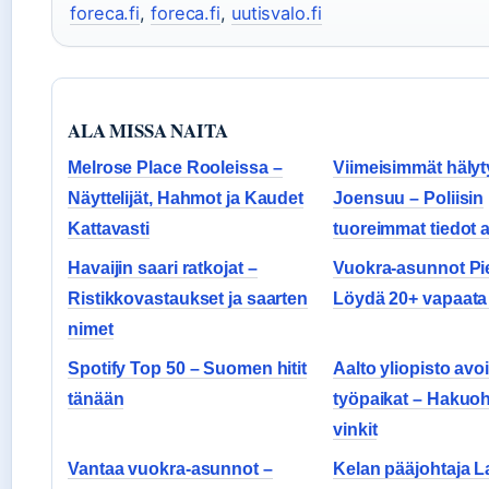
foreca.fi
,
foreca.fi
,
uutisvalo.fi
ALA MISSA NAITA
Melrose Place Rooleissa –
Viimeisimmät hälyt
Näyttelijät, Hahmot ja Kaudet
Joensuu – Poliisin
Kattavasti
tuoreimmat tiedot a
Havaijin saari ratkojat –
Vuokra-asunnot Pie
Ristikkovastaukset ja saarten
Löydä 20+ vapaata
nimet
Spotify Top 50 – Suomen hitit
Aalto yliopisto avo
tänään
työpaikat – Hakuoh
vinkit
Vantaa vuokra-asunnot –
Kelan pääjohtaja 