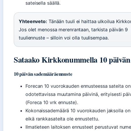
sateisella säällä.
Yhteenveto:
Tänään tuuli ei haittaa ulkoilua Kirkk
Jos olet menossa merenrantaan, tarkista päivän 9
tuuliennuste – silloin voi olla tuulisempaa.
Sataako Kirkkonummella 10 päivän
10 päivän sademääräennuste
Forecan 10 vuorokauden ennusteessa sateita on
odotettavissa muutamina päivinä, erityisesti päiv
(Foreca 10 vrk ennuste).
Kokonaissademäärä 10 vuorokauden jaksolla on m
eikä rankkasateita ole ennustettu.
Ilmatieteen laitoksen ennusteet perustuvat numee