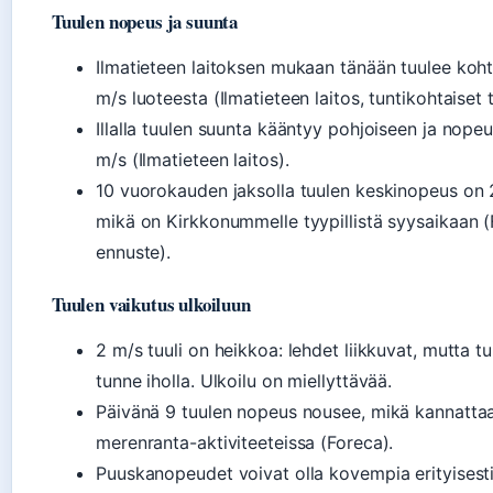
Tuulen nopeus ja suunta
Ilmatieteen laitoksen mukaan tänään tuulee kohta
m/s luoteesta (Ilmatieteen laitos, tuntikohtaiset t
Illalla tuulen suunta kääntyy pohjoiseen ja nope
m/s (Ilmatieteen laitos).
10 vuorokauden jaksolla tuulen keskinopeus on 
mikä on Kirkkonummelle tyypillistä syysaikaan (
ennuste).
Tuulen vaikutus ulkoiluun
2 m/s tuuli on heikkoa: lehdet liikkuvat, mutta tuu
tunne iholla. Ulkoilu on miellyttävää.
Päivänä 9 tuulen nopeus nousee, mikä kannatta
merenranta-aktiviteeteissa (Foreca).
Puuskanopeudet voivat olla kovempia erityisesti p