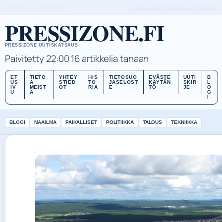
SAT, AUG 8
ILTAPAIVA
SUOMI
TIETOA MEISTÄ
YHTEYSTIEDOT
HISTORIA
PRESSIZONE.FI
PRESSIZONE UUTISKATSAUS
Paivitetty 22:00
16 artikkelia tanaan
ET
TIETO
YHTEY
HIS
TIETOSUO
EVÄSTE
UUTI
B
US
A
STIED
TO
JASELOST
KÄYTÄN
SKIR
L
IV
MEIST
OT
RIA
E
TÖ
JE
O
U
Ä
G
I
BLOGI
MAAILMA
PAIKALLISET
POLITIIKKA
TALOUS
TEKNIIKKA