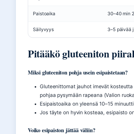
Paistoaika
30–40 min 
Säilyvyys
3–5 päivää 
Pitääkö gluteeniton piir
Miksi gluteeniton pohja usein esipaistetaan?
Gluteenittomat jauhot imevät kosteutta
pohjaa pysymään rapeana (Valion ruoka-
Esipaistoaika on yleensä 10–15 minuutt
Jos täyte on hyvin kosteaa, esipaisto o
Voiko esipaiston jättää väliin?