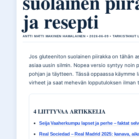
suolainen piir
ja resepti
ANTTI MATTI MAKINEN HAMALAINEN • 2026-06-09 • TARKISTANUT
Jos gluteeniton suolainen piirakka on tähän as
asiaa uusin silmin. Nopea versio syntyy noin 
pohjan ja täytteen. Tässä oppaassa käymme läp
virheet ja saat mehevän lopputuloksen ilman t
4 LIITTYVAA ARTIKKELIA
Seija Vaaherkumpu lapset ja perhe – faktat selvi
Real Sociedad – Real Madrid 2025: kanava, aika 