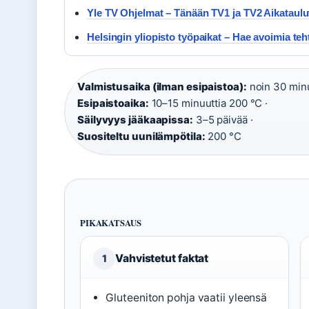
Yle TV Ohjelmat – Tänään TV1 ja TV2 Aikataulut
Helsingin yliopisto työpaikat – Hae avoimia teh
Valmistusaika (ilman esipaistoa):
noin 30 minu
Esipaistoaika:
10–15 minuuttia 200 °C ·
Säilyvyys jääkaapissa:
3–5 päivää ·
Suositeltu uunilämpötila:
200 °C
PIKAKATSAUS
Vahvistetut faktat
1
Gluteeniton pohja vaatii yleensä