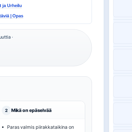
 ja Urheilu
täviä | Opas
uttia ·
Mikä on epäselvää
2
Paras valmis piirakkataikina on