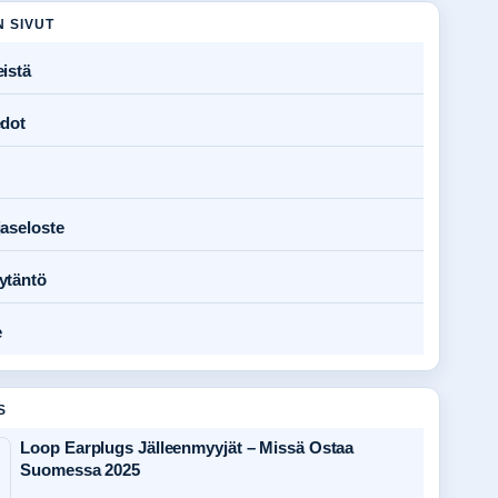
N SIVUT
istä
edot
jaseloste
ytäntö
e
S
Loop Earplugs Jälleenmyyjät – Missä Ostaa
Suomessa 2025