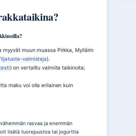
irakkataikina?
kkinoilla?
ita myyvät muun muassa Pirkka, Myllärin
iljatuote-valmistaja
).
testi
) on vertailtu valmiita taikinoita;
ta maku voi olla erilainen kuin
ein vähemmän rasvaa ja enemmän
it lisätä tuorejuustoa tai jogurttia