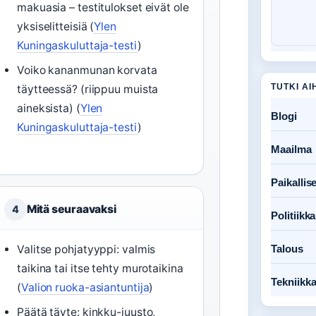
makuasia – testitulokset eivät ole
yksiselitteisiä (
Ylen
Kuningaskuluttaja-testi
)
Voiko kananmunan korvata
TUTKI AI
täytteessä? (riippuu muista
aineksista) (
Ylen
Blogi
Kuningaskuluttaja-testi
)
Maailma
Paikallise
Mitä seuraavaksi
4
Politiikka
Valitse pohjatyyppi: valmis
Talous
taikina tai itse tehty murotaikina
Tekniikk
(
Valion ruoka-asiantuntija
)
Päätä täyte: kinkku-juusto,