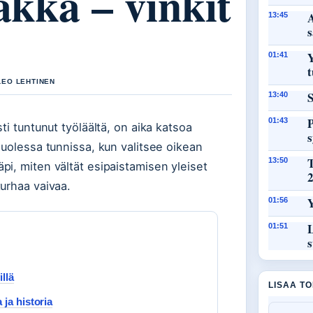
akka – vinkit
A
13:45
Y
01:41
t
 LEO LEHTINEN
S
13:40
P
01:43
ti tuntunut työläältä, on aika katsoa
puolessa tunnissa, kun valitsee oikean
13:50
i, miten vältät esipaistamisen yleiset
urhaa vaivaa.
Y
01:56
L
01:51
s
llä
LISAA T
ja historia