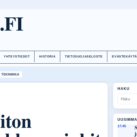
.FI
YHTEYSTIEDOT
HISTORIA
TIETOSUOJASELOSTE
EVÄSTEKÄYT
TEKNIIKKA
HAKU
iton
UUSIMMA
S
17:45
j