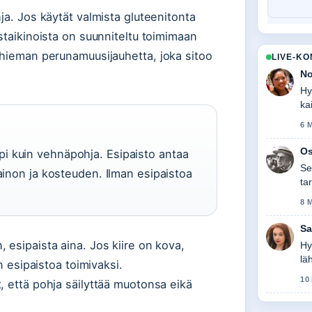
ja. Jos käytät valmista gluteenitonta
staikinoista on suunniteltu toimimaan
 hieman perunamuusijauhetta, joka sitoo
LIVE-K
No
Hy
ka
ta
6 
Os
i kuin vehnäpohja. Esipaisto antaa
Se
painon ja kosteuden. Ilman esipaistoa
ta
8 
Sa
 esipaista aina. Jos kiire on kova,
Hy
lä
n esipaistoa toimivaksi.
tas
10
, että pohja säilyttää muotonsa eikä