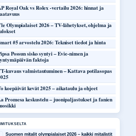
P Royal Oak vs Rolex -vertailu 2026: hinnat ja
saatavuus
le Olympialaiset 2026 – TV-lähetykset, ohjelma ja
ulokset
mart #5 arvostelu 2026: Tekniset tiedot ja hinta
ipsa Possun sisko syntyi – Evie-nimen ja
syntymäpäivän faktoja
TT-kuvaus valmistautuminen – Kattava potilasopas
2025
o koepäivät kevät 2025 – aikataulu ja ohjeet
a Promesa keskustelu – juonipaljastukset ja fanien
uosikki
OIMITUKSELTA
Suomen mitalit olympialaiset 2026 – kaikki mitalistit