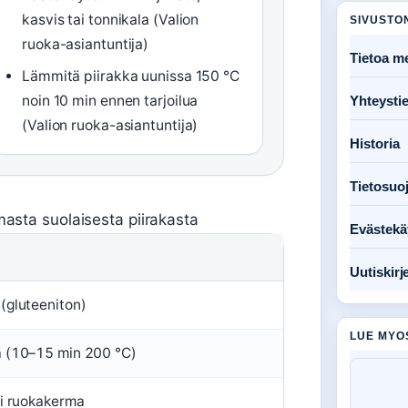
kasvis tai tonnikala (Valion
SIVUSTO
ruoka-asiantuntija)
Tietoa me
Lämmitä piirakka uunissa 150 °C
noin 10 min ennen tarjoilua
Yhteysti
(Valion ruoka-asiantuntija)
Historia
Tietosuo
omasta suolaisesta piirakasta
Evästekä
Uutiskirj
(gluteeniton)
LUE MYO
a (10–15 min 200 °C)
ai ruokakerma