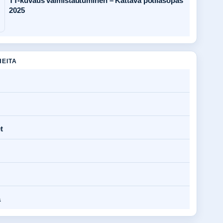
TT-kuvaus valmistautuminen – Kattava potilasopas
2025
HEITA
t
a