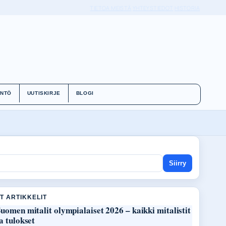
TIETOA MEISTÄ
YHTEYSTIEDOT
HISTORIA
ÄNTÖ
UUTISKIRJE
BLOGI
Siirry
T ARTIKKELIT
uomen mitalit olympialaiset 2026 – kaikki mitalistit
a tulokset