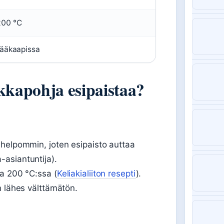
200 °C
jääkaapissa
akkapohja esipaistaa?
 helpommin, joten esipaisto auttaa
asiantuntija).
ia 200 °C:ssa (
Keliakialiiton resepti
).
n lähes välttämätön.