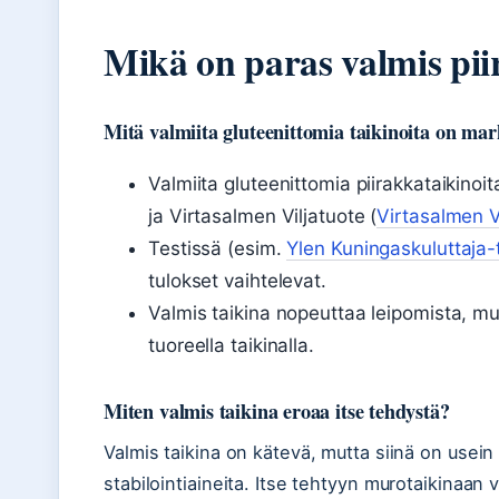
Mikä on paras valmis pi
Mitä valmiita gluteenittomia taikinoita on mar
Valmiita gluteenittomia piirakkataikino
ja Virtasalmen Viljatuote (
Virtasalmen V
Testissä (esim.
Ylen Kuningaskuluttaja-
tulokset vaihtelevat.
Valmis taikina nopeuttaa leipomista, mut
tuoreella taikinalla.
Miten valmis taikina eroaa itse tehdystä?
Valmis taikina on kätevä, mutta siinä on us
stabilointiaineita. Itse tehtyyn murotaikinaan vo