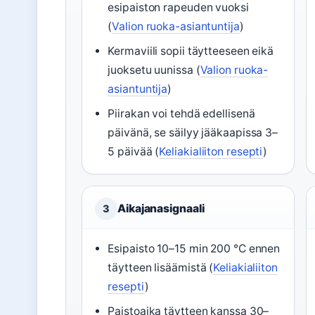
esipaiston rapeuden vuoksi
(
Valion ruoka-asiantuntija
)
Kermaviili sopii täytteeseen eikä
juoksetu uunissa (
Valion ruoka-
asiantuntija
)
Piirakan voi tehdä edellisenä
päivänä, se säilyy jääkaapissa 3–
5 päivää (
Keliakialiiton resepti
)
Aikajanasignaali
3
Esipaisto 10–15 min 200 °C ennen
täytteen lisäämistä (
Keliakialiiton
resepti
)
Paistoaika täytteen kanssa 30–