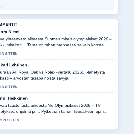
OMMENTIT
ora Niemi
va yhteenveto aiheesta Suomen mitalit olympialaiset 2026 –
ikki mitalistit.... Tama on tahan mennessa selkein kooste
naan.
MIN SITTEN
kari Lehtinen
uraan AP Royal Oak vs Rolex -vertailu 2026:...-lahetysta
rkasti – arvostan tasapainoista savyja.
MIN SITTEN
nni Heikkinen
vaa taustoitusta aiheesta Yle Olympialaiset 2026 – TV-
hetykset, ohjelma ja.... Pytkethan taman livesaikeen ajan
alla.
 MIN SITTEN