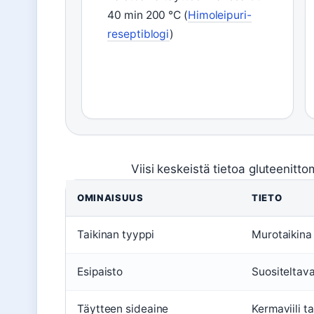
40 min 200 °C (
Himoleipuri-
reseptiblogi
)
Viisi keskeistä tietoa gluteenitt
OMINAISUUS
TIETO
Taikinan tyyppi
Murotaikina 
Esipaisto
Suositeltav
Täytteen sideaine
Kermaviili t