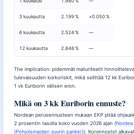
1 kuukausi
1.980 %
—
3 kuukautta
2.199 %
+0.050 %
6 kuukautta
2.524 %
—
12 kuukautta
2.848 %
—
The implication: pidemmät maturiteetit hinnoitteleva
tulevaisuuden korkoriskit, mikä selittää 12 kk Euribor
1 vk Euriborin välisen eron.
Mikä on 3 kk Euriborin ennuste?
Nordean perusennusteen mukaan EKP pitää ohjaus
2 prosentin tasolla koko vuoden 2026 ajan (
Nordea
(Pohjoismaiden suurin pankki)
). Koronnostot alkava