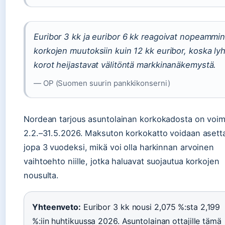
Euribor 3 kk ja euribor 6 kk reagoivat nopeammi
korkojen muutoksiin kuin 12 kk euribor, koska ly
korot heijastavat välitöntä markkinanäkemystä.
— OP (Suomen suurin pankkikonserni)
Nordean tarjous asuntolainan korkokadosta on voi
2.2.–31.5.2026. Maksuton korkokatto voidaan asett
jopa 3 vuodeksi, mikä voi olla harkinnan arvoinen
vaihtoehto niille, jotka haluavat suojautua korkojen
nousulta.
Yhteenveto:
Euribor 3 kk nousi 2,075 %:sta 2,199
%:iin huhtikuussa 2026. Asuntolainan ottajille tämä