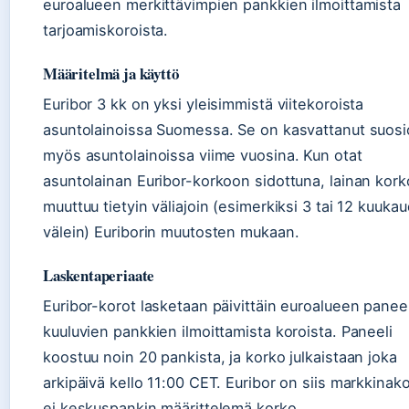
euroalueen merkittävimpien pankkien ilmoittamista
tarjoamiskoroista.
Määritelmä ja käyttö
Euribor 3 kk on yksi yleisimmistä viitekoroista
asuntolainoissa Suomessa. Se on kasvattanut suosi
myös asuntolainoissa viime vuosina. Kun otat
asuntolainan Euribor-korkoon sidottuna, lainan kork
muuttuu tietyin väliajoin (esimerkiksi 3 tai 12 kuuka
välein) Euriborin muutosten mukaan.
Laskentaperiaate
Euribor-korot lasketaan päivittäin euroalueen paneel
kuuluvien pankkien ilmoittamista koroista. Paneeli
koostuu noin 20 pankista, ja korko julkaistaan joka
arkipäivä kello 11:00 CET. Euribor on siis markkinak
ei keskuspankin määrittelemä korko.