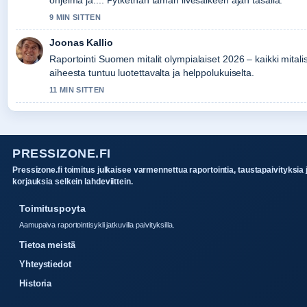
9 MIN SITTEN
Joonas Kallio
Raportointi Suomen mitalit olympialaiset 2026 – kaikki mitalisti
aiheesta tuntuu luotettavalta ja helppolukuiselta.
11 MIN SITTEN
PRESSIZONE.FI
Pressizone.fi toimitus julkaisee varmennettua raportointia, taustapaivityksia 
korjauksia selkein lahdeviittein.
Toimituspoyta
Aamupaiva raportointisykli jatkuvilla paivityksilla.
Tietoa meistä
Yhteystiedot
Historia