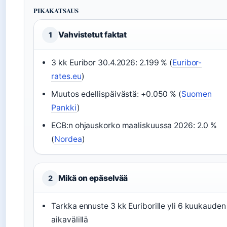
PIKAKATSAUS
Vahvistetut faktat
1
3 kk Euribor 30.4.2026: 2.199 % (
Euribor-
rates.eu
)
Muutos edellispäivästä: +0.050 % (
Suomen
Pankki
)
ECB:n ohjauskorko maaliskuussa 2026: 2.0 %
(
Nordea
)
Mikä on epäselvää
2
Tarkka ennuste 3 kk Euriborille yli 6 kuukauden
aikavälillä