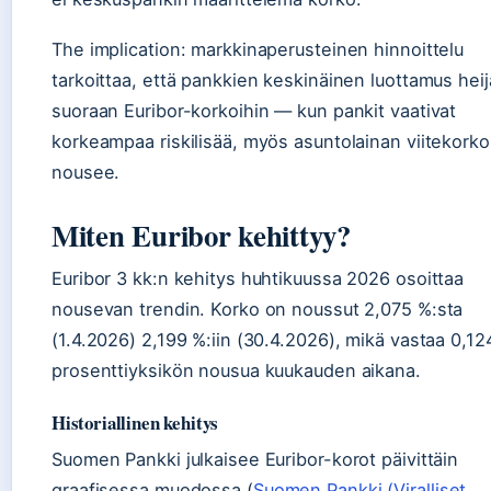
The implication: markkinaperusteinen hinnoittelu
tarkoittaa, että pankkien keskinäinen luottamus hei
suoraan Euribor-korkoihin — kun pankit vaativat
korkeampaa riskilisää, myös asuntolainan viitekorko
nousee.
Miten Euribor kehittyy?
Euribor 3 kk:n kehitys huhtikuussa 2026 osoittaa
nousevan trendin. Korko on noussut 2,075 %:sta
(1.4.2026) 2,199 %:iin (30.4.2026), mikä vastaa 0,12
prosenttiyksikön nousua kuukauden aikana.
Historiallinen kehitys
Suomen Pankki julkaisee Euribor-korot päivittäin
graafisessa muodossa (
Suomen Pankki (Viralliset