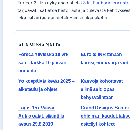
Euribor 3 kk:n nykytason ohella
3 kk Euriborin ennuste
tarjoavat lisätietoa historiasta ja tulevasta kehitykses
joka vaikuttaa asuntolainojen kuukausieriin.
ALA MISSA NAITA
Foreca Ylivieska 10 vrk
Euro to INR tänään –
sää – tarkka 10 päivän
kurssi, ennuste ja vert
ennuste
Yo koepäivät kevät 2025 –
Kasvoja kohottavat
aikataulu ja ohjeet
silmälasit: opas
kehysvalintaan
Lager 157 Vaasa:
Grand Designs Suomi 
Aukioloajat, sijainti ja
ohjelman kaudet, jakso
avaus 29.8.2019
esitellyt kohteet