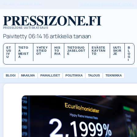
FRI, AUG 7
AAMUPAIVA
SUOMI
TIETOA MEISTÄ
YHTEYSTIEDOT
HISTORIA
PRESSIZONE.FI
PRESSIZONE UUTISKATSAUS
Paivitetty 06:14
16 artikkelia tanaan
ET
TIETO
YHTEY
HIS
TIETOSUO
EVÄSTE
UUTI
B
US
A
STIED
TO
JASELOST
KÄYTÄN
SKIR
L
IV
MEIST
OT
RIA
E
TÖ
JE
O
U
Ä
G
I
BLOGI
MAAILMA
PAIKALLISET
POLITIIKKA
TALOUS
TEKNIIKKA