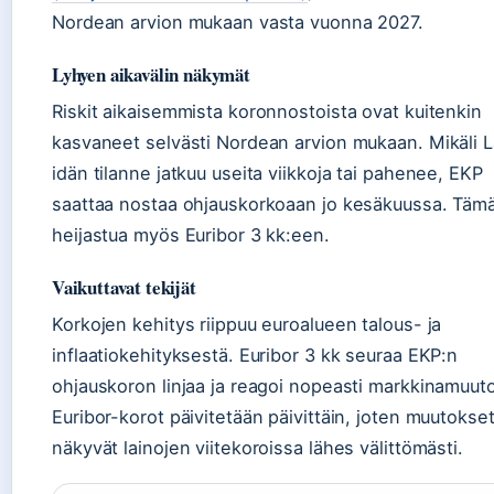
Nordean arvion mukaan vasta vuonna 2027.
Lyhyen aikavälin näkymät
Riskit aikaisemmista koronnostoista ovat kuitenkin
kasvaneet selvästi Nordean arvion mukaan. Mikäli L
idän tilanne jatkuu useita viikkoja tai pahenee, EKP
saattaa nostaa ohjauskorkoaan jo kesäkuussa. Tämä
heijastua myös Euribor 3 kk:een.
Vaikuttavat tekijät
Korkojen kehitys riippuu euroalueen talous- ja
inflaatiokehityksestä. Euribor 3 kk seuraa EKP:n
ohjauskoron linjaa ja reagoi nopeasti markkinamuuto
Euribor-korot päivitetään päivittäin, joten muutokse
näkyvät lainojen viitekoroissa lähes välittömästi.