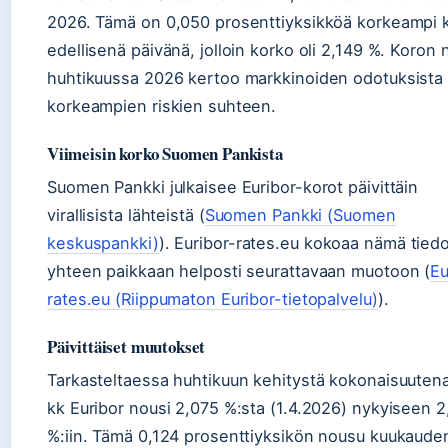
2026. Tämä on 0,050 prosenttiyksikköä korkeampi 
edellisenä päivänä, jolloin korko oli 2,149 %. Koron
huhtikuussa 2026 kertoo markkinoiden odotuksista
korkeampien riskien suhteen.
Viimeisin korko Suomen Pankista
Suomen Pankki julkaisee Euribor-korot päivittäin
virallisista lähteistä (
Suomen Pankki (Suomen
keskuspankki)
). Euribor-rates.eu kokoaa nämä tied
yhteen paikkaan helposti seurattavaan muotoon (
Eu
rates.eu (Riippumaton Euribor-tietopalvelu)
).
Päivittäiset muutokset
Tarkasteltaessa huhtikuun kehitystä kokonaisuutena
kk Euribor nousi 2,075 %:sta (1.4.2026) nykyiseen 2
%:iin. Tämä 0,124 prosenttiyksikön nousu kuukaude