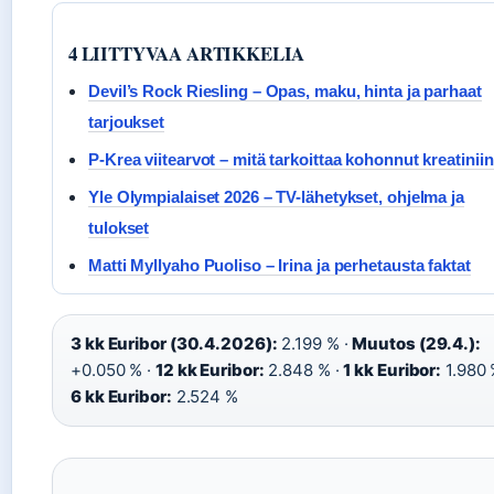
4 LIITTYVAA ARTIKKELIA
Devil’s Rock Riesling – Opas, maku, hinta ja parhaat
tarjoukset
P-Krea viitearvot – mitä tarkoittaa kohonnut kreatiniin
Yle Olympialaiset 2026 – TV-lähetykset, ohjelma ja
tulokset
Matti Myllyaho Puoliso – Irina ja perhetausta faktat
3 kk Euribor (30.4.2026):
2.199 % ·
Muutos (29.4.):
+0.050 % ·
12 kk Euribor:
2.848 % ·
1 kk Euribor:
1.980 
6 kk Euribor:
2.524 %