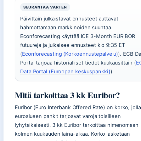
SEURANTAA VARTEN
Päivittäin julkaistavat ennusteet auttavat
hahmottamaan markkinoiden suuntaa.
Econforecasting käyttää ICE 3-Month EURIBOR
futuureja ja julkaisee ennusteet klo 9:35 ET
(
Econforecasting (Korkoennustepalvelu)
). ECB Da
Portal tarjoaa historialliset tiedot kuukausittain (
E
Data Portal (Euroopan keskuspankki)
).
Mitä tarkoittaa 3 kk Euribor?
Euribor (Euro Interbank Offered Rate) on korko, jolla
euroalueen pankit tarjoavat varoja toisilleen
lyhytaikaisesti. 3 kk Euribor tarkoittaa nimenomaan
kolmen kuukauden laina-aikaa. Korko lasketaan