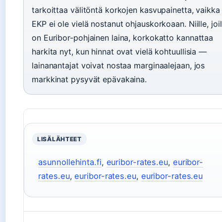
tarkoittaa välitöntä korkojen kasvupainetta, vaikka
EKP ei ole vielä nostanut ohjauskorkoaan. Niille, joil
on Euribor-pohjainen laina, korkokatto kannattaa
harkita nyt, kun hinnat ovat vielä kohtuullisia —
lainanantajat voivat nostaa marginaalejaan, jos
markkinat pysyvät epävakaina.
LISÄLÄHTEET
asunnollehinta.fi
,
euribor-rates.eu
,
euribor-
rates.eu
,
euribor-rates.eu
,
euribor-rates.eu