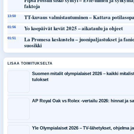
Pipsa Possun sisko syntyi – Evie-nimen ja syntym
faktoja
TT-kuvaus valmistautuminen – Kattava potilasop
13:50
Yo koepäivät kevät 2025 – aikataulu ja ohjeet
01:56
La Promesa keskustelu – juonipaljastukset ja fani
01:51
suosikki
LISAA TOIMITUKSELTA
Suomen mitalit olympialaiset 2026 – kaikki mitalist
tulokset
AP Royal Oak vs Rolex -vertailu 2026: hinnat ja s
Yle Olympialaiset 2026 – TV-lähetykset, ohjelma ja