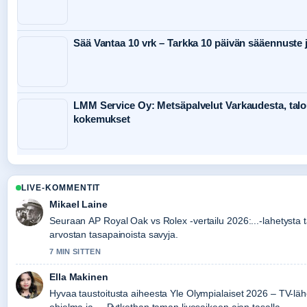
Sää Vantaa 10 vrk – Tarkka 10 päivän sääennuste j
LMM Service Oy: Metsäpalvelut Varkaudesta, talo
kokemukset
LIVE-KOMMENTIT
Mikael Laine
Seuraan AP Royal Oak vs Rolex -vertailu 2026:...-lahetysta t
arvostan tasapainoista savyja.
7 MIN SITTEN
Ella Makinen
Hyvaa taustoitusta aiheesta Yle Olympialaiset 2026 – TV-läh
ohjelma ja.... Pytkethan taman livesaikeen ajan tasalla.