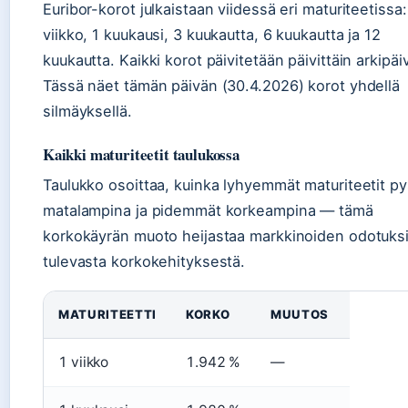
Euribor-korot julkaistaan viidessä eri maturiteetissa:
viikko, 1 kuukausi, 3 kuukautta, 6 kuukautta ja 12
kuukautta. Kaikki korot päivitetään päivittäin arkipäi
Tässä näet tämän päivän (30.4.2026) korot yhdellä
silmäyksellä.
Kaikki maturiteetit taulukossa
Taulukko osoittaa, kuinka lyhyemmät maturiteetit p
matalampina ja pidemmät korkeampina — tämä
korkokäyrän muoto heijastaa markkinoiden odotuks
tulevasta korkokehityksestä.
MATURITEETTI
KORKO
MUUTOS
1 viikko
1.942 %
—