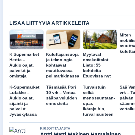
LISAA LIITTYVIA ARTIKKELEITA
Miten
mobiili
muutta
kulutta
K Supermarket
Kuluttajansuoja
Myytävät
Hertta –
ja teknologia
omakotitalot
Aukioloajat,
kohtaavat
Lieto: 55
palvelut ja
muuttuvassa
kohdetta
omistaja
pelimarkkinassa
Etuovissa nyt
K-Supermarket
Täsmäsää Pori
Turvaistuin
Sää Van
Lutakko –
10 vrk – Vertaa
selkä
vrk – T
Aukioloajat,
sääpalveluiden
menosuuntaan-
päivän
sijainti ja
ennusteita
opas
sääennu
palvelut
ikärajoihin,
vertailu
Jyväskylässä
turvallisuuteen
KIRJOITTAJASTA
Antti Matti Makinen Hamalainen