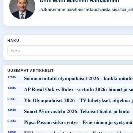
Antti Matti Makinen Hamalainen
Julkaisemme päivittäin faktapohjaista sisältöä jatku
HAKU
UUSIMMAT ARTIKKELIT
Suomen mitalit olympialaiset 2026 – kaikki mitalist
17:45
AP Royal Oak vs Rolex -vertailu 2026: hinnat ja s
13:45
Yle Olympialaiset 2026 – TV-lähetykset, ohjelma j
01:41
Smart #5 arvostelu 2026: Tekniset tiedot ja hinta
13:40
Pipsa Possun sisko syntyi – Evie-nimen ja syntymä
01:43
13:50