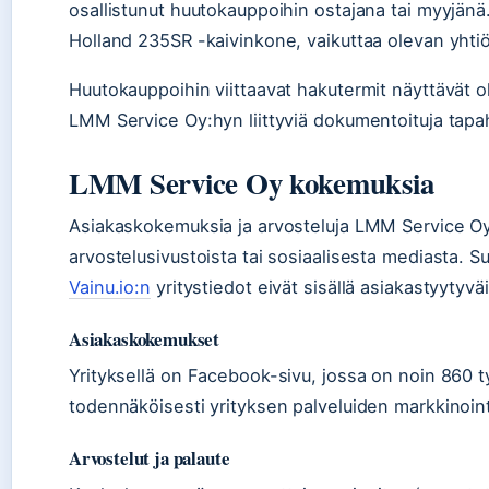
osallistunut huutokauppoihin ostajana tai myyjänä
Holland 235SR -kaivinkone, vaikuttaa olevan yhtiö
Huutokauppoihin viittaavat hakutermit näyttävät ol
LMM Service Oy:hyn liittyviä dokumentoituja tapa
LMM Service Oy kokemuksia
Asiakaskokemuksia ja arvosteluja LMM Service Oy:
arvostelusivustoista tai sosiaalisesta mediasta. S
Vainu.io:n
yritystiedot eivät sisällä asiakastyytyvä
Asiakaskokemukset
Yrityksellä on Facebook-sivu, jossa on noin 860 t
todennäköisesti yrityksen palveluiden markkinointi
Arvostelut ja palaute