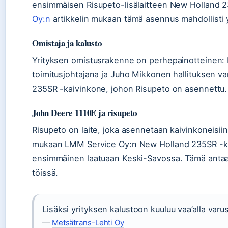
ensimmäisen Risupeto-lisälaitteen New Holland
Oy:n
artikkelin mukaan tämä asennus mahdollisti yri
Omistaja ja kalusto
Yrityksen omistusrakenne on perhepainotteinen: 
toimitusjohtajana ja Juho Mikkonen hallituksen v
235SR -kaivinkone, johon Risupeto on asennettu.
John Deere 1110E ja risupeto
Risupeto on laite, joka asennetaan kaivinkoneisiin
mukaan LMM Service Oy:n New Holland 235SR -ka
ensimmäinen laatuaan Keski-Savossa. Tämä antaa y
töissä.
Lisäksi yrityksen kalustoon kuuluu vaa’alla var
—
Metsätrans-Lehti Oy