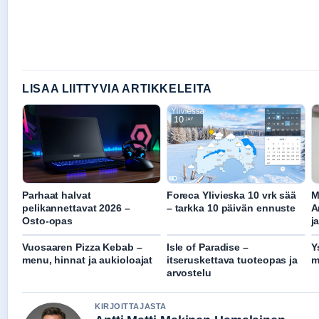
LISAA LIITTYVIA ARTIKKELEITA
Parhaat halvat
Foreca Ylivieska 10 vrk sää
M
pelikannettavat 2026 –
– tarkka 10 päivän ennuste
A
Osto-opas
j
Vuosaaren Pizza Kebab –
Isle of Paradise –
Y
menu, hinnat ja aukioloajat
itseruskettava tuoteopas ja
m
arvostelu
KIRJOITTAJASTA