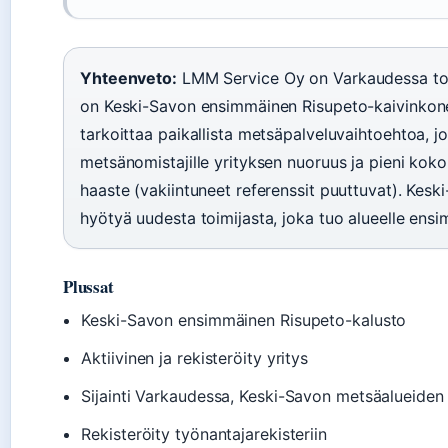
Yhteenveto:
LMM Service Oy on Varkaudessa toim
on Keski-Savon ensimmäinen Risupeto-kaivinkonev
tarkoittaa paikallista metsäpalveluvaihtoehtoa, jo
metsänomistajille yrityksen nuoruus ja pieni koko 
haaste (vakiintuneet referenssit puuttuvat). Kes
hyötyä uudesta toimijasta, joka tuo alueelle ens
Plussat
Keski-Savon ensimmäinen Risupeto-kalusto
Aktiivinen ja rekisteröity yritys
Sijainti Varkaudessa, Keski-Savon metsäalueiden 
Rekisteröity työnantajarekisteriin