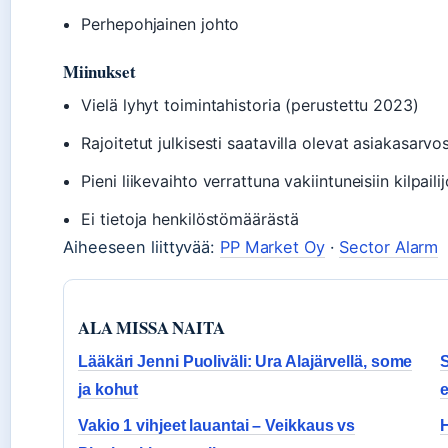
Perhepohjainen johto
Miinukset
Vielä lyhyt toimintahistoria (perustettu 2023)
Rajoitetut julkisesti saatavilla olevat asiakasarvo
Pieni liikevaihto verrattuna vakiintuneisiin kilpailij
Ei tietoja henkilöstömäärästä
Aiheeseen liittyvää:
PP Market Oy
·
Sector Alarm
ALA MISSA NAITA
Lääkäri Jenni Puoliväli: Ura Alajärvellä, some
S
ja kohut
e
Vakio 1 vihjeet lauantai – Veikkaus vs
H