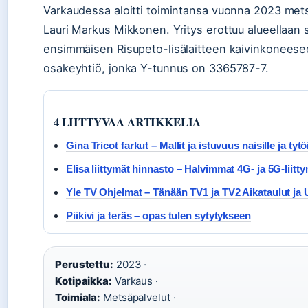
Varkaudessa aloitti toimintansa vuonna 2023 metsä
Lauri Markus Mikkonen. Yritys erottuu alueellaan 
ensimmäisen Risupeto-lisälaitteen kaivinkoneesee
osakeyhtiö, jonka Y-tunnus on 3365787-7.
4 LIITTYVAA ARTIKKELIA
Gina Tricot farkut – Mallit ja istuvuus naisille ja tytöi
Elisa liittymät hinnasto – Halvimmat 4G- ja 5G-liitt
Yle TV Ohjelmat – Tänään TV1 ja TV2 Aikataulut ja 
Piikivi ja teräs – opas tulen sytytykseen
Perustettu:
2023 ·
Kotipaikka:
Varkaus ·
Toimiala:
Metsäpalvelut ·