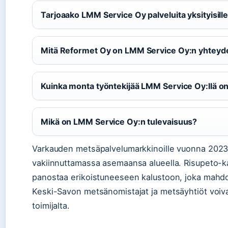
Tarjoaako LMM Service Oy palveluita yksityisill
Mitä Reformet Oy on LMM Service Oy:n yhteyd
Kuinka monta työntekijää LMM Service Oy:llä o
Mikä on LMM Service Oy:n tulevaisuus?
Varkauden metsäpalvelumarkkinoille vuonna 202
vakiinnuttamassa asemaansa alueella. Risupeto-kal
panostaa erikoistuneeseen kalustoon, joka mahdo
Keski-Savon metsänomistajat ja metsäyhtiöt voivat
toimijalta.