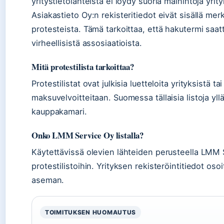
yritystietolähteistä ei löydy suoria mainintoja yri
Asiakastieto Oy:n rekisteritiedot eivät sisällä merki
protesteista. Tämä tarkoittaa, että hakutermi saatt
virheellisistä assosiaatioista.
Mitä protestilista tarkoittaa?
Protestilistat ovat julkisia luetteloita yrityksistä t
maksuvelvoitteitaan. Suomessa tällaisia listoja yllä
kauppakamari.
Onko LMM Service Oy listalla?
Käytettävissä olevien lähteiden perusteella LMM S
protestilistoihin. Yrityksen rekisteröintitiedot osoit
aseman.
TOIMITUKSEN HUOMAUTUS