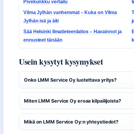
Pivekunkku vertailu
t
Vilma Jylhän vanhemmat – Kuka on Vilma
T
Jylhän isä ja äiti
j
Sää Helsinki Ilmatieteenlaitos – Havainnot ja
E
ennusteet tänään
k
Usein kysytyt kysymykset
Onko LMM Service Oy luotettava yritys?
Miten LMM Service Oy eroaa kilpailijoista?
Mikä on LMM Service Oy:n yhteystiedot?