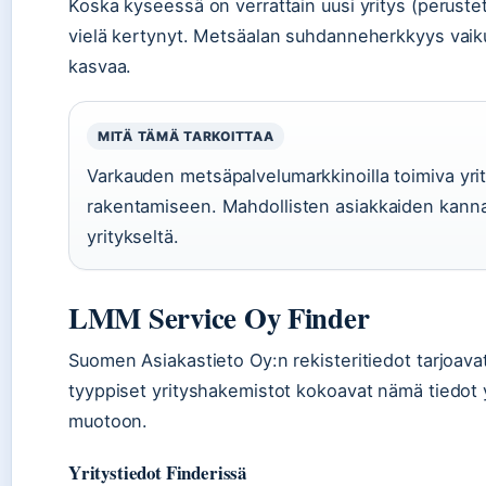
Koska kyseessä on verrattain uusi yritys (perustet
vielä kertynyt. Metsäalan suhdanneherkkyys vaiku
kasvaa.
MITÄ TÄMÄ TARKOITTAA
Varkauden metsäpalvelumarkkinoilla toimiva yri
rakentamiseen. Mahdollisten asiakkaiden kanna
yritykseltä.
LMM Service Oy Finder
Suomen Asiakastieto Oy:n rekisteritiedot tarjoavat 
tyyppiset yrityshakemistot kokoavat nämä tiedot 
muotoon.
Yritystiedot Finderissä