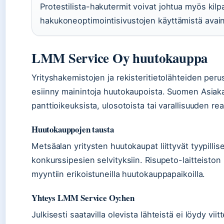
Protestilista-hakutermit voivat johtua myös kilpai
hakukoneoptimointisivustojen käyttämistä avains
LMM Service Oy huutokauppa
Yrityshakemistojen ja rekisteritietolähteiden per
esiinny mainintoja huutokaupoista. Suomen Asiakast
panttioikeuksista, ulosotoista tai varallisuuden rea
Huutokauppojen tausta
Metsäalan yritysten huutokaupat liittyvät tyypillis
konkurssipesien selvityksiin. Risupeto-laitteiston 
myyntiin erikoistuneilla huutokauppapaikoilla.
Yhteys LMM Service Oy:hen
Julkisesti saatavilla olevista lähteistä ei löydy viit