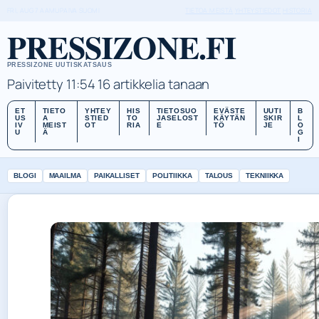
FRI, AUG 7
AAMUPAIVA
SUOMI
TIETOA MEISTÄ
YHTEYSTIEDOT
HISTORIA
PRESSIZONE.FI
PRESSIZONE UUTISKATSAUS
Paivitetty 11:54
16 artikkelia tanaan
ET
TIETO
YHTEY
HIS
TIETOSUO
EVÄSTE
UUTI
B
US
A
STIED
TO
JASELOST
KÄYTÄN
SKIR
L
IV
MEIST
OT
RIA
E
TÖ
JE
O
U
Ä
G
I
BLOGI
MAAILMA
PAIKALLISET
POLITIIKKA
TALOUS
TEKNIIKKA