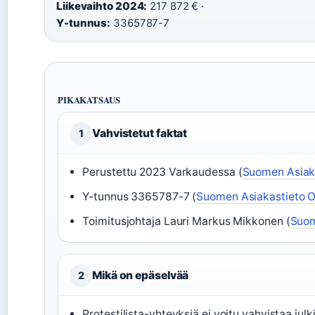
Liikevaihto 2024:
217 872 € ·
Y-tunnus:
3365787-7
PIKAKATSAUS
Vahvistetut faktat
1
Perustettu 2023 Varkaudessa (
Suomen Asiak
Y-tunnus 3365787-7 (
Suomen Asiakastieto 
Toimitusjohtaja Lauri Markus Mikkonen (
Suom
Mikä on epäselvää
2
Protestilista-yhteyksiä ei voitu vahvistaa julki