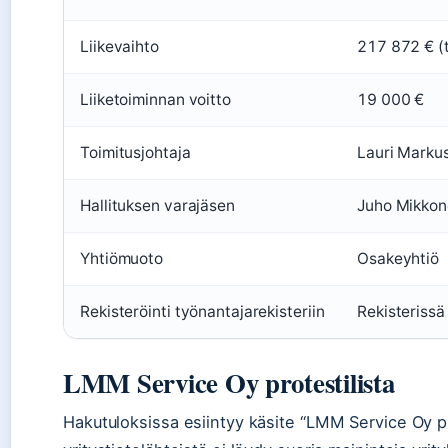
Liikevaihto
217 872 € (t
Liiketoiminnan voitto
19 000 €
Toimitusjohtaja
Lauri Marku
Hallituksen varajäsen
Juho Mikko
Yhtiömuoto
Osakeyhtiö
Rekisteröinti työnantajarekisteriin
Rekisterissä
LMM Service Oy protestilista
Hakutuloksissa esiintyy käsite “LMM Service Oy prot