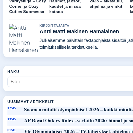
Värityskirja – Cozy
Hahmot, jaksot,
2025 – aikataulu,
m
Corner ja Cozy
kaudet ja missä
ohjelma ja vinkit
k
Cuties Suomessa
katsoa
k
KIRJOITTAJASTA
Antti Matti Makinen Hamalainen
Julkaisemme päivittäin faktapohjaista sisältöä jat
toimituksellisella tarkistuksella.
HAKU
UUSIMMAT ARTIKKELIT
Suomen mitalit olympialaiset 2026 – kaikki mitalist
17:45
AP Royal Oak vs Rolex -vertailu 2026: hinnat ja s
13:45
Yle Olympialaiset 2026 – TV-lähetykset, ohjelma j
01:41