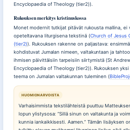
Encyclopaedia of Theology (tier2)).
Rukouksen merkitys kristinuskossa
Monet modernit tutkijat pitävät rukousta mallina, ei 
opeteltavana liturgisena tekstinä (
Church of Jesus C
(tier2)
). Rukouksen rakenne on paljastava: ensimmä
kohdistuvat Jumalan nimeen, valtakuntaan ja tahto
ihmisen päivittäisiin tarpeisiin siirtymistä (St Andre
Encyclopaedia of Theology (tier2)). Rukouksen yks
teema on Jumalan valtakunnan tuleminen (
BibleProj
HUOMIONARVOISTA
Varhaisimmista tekstilähteistä puuttuu Matteukse
lopun ylistysosa: “Sillä sinun on valtakunta ja voim
kunnia iankaikkisesti. Aamen.” Tämän lisäyksen o
tulkittu olevan myöhempi liturginen lisäys eikä al