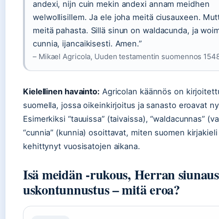
andexi, nijn cuin mekin andexi annam meidhen
welwollisillem. Ja ele joha meitä ciusauxeen. Mut
meitä pahasta. Sillä sinun on waldacunda, ja woim
cunnia, ijancaikisesti. Amen.”
– Mikael Agricola, Uuden testamentin suomennos 154
Kielellinen havainto:
Agricolan käännös on kirjoitet
suomella, jossa oikeinkirjoitus ja sanasto eroavat ny
Esimerkiksi “tauuissa” (taivaissa), “waldacunnas” (va
“cunnia” (kunnia) osoittavat, miten suomen kirjakieli
kehittynyt vuosisatojen aikana.
Isä meidän -rukous, Herran siunaus
uskontunnustus – mitä eroa?