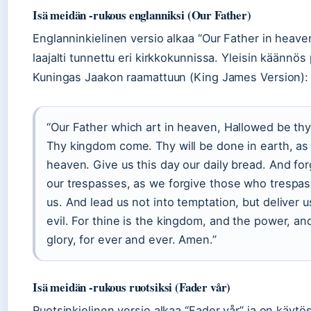
Isä meidän -rukous englanniksi (Our Father)
Englanninkielinen versio alkaa “Our Father in heave
laajalti tunnettu eri kirkkokunnissa. Yleisin käännös
Kuningas Jaakon raamattuun (King James Version):
“Our Father which art in heaven, Hallowed be th
Thy kingdom come. Thy will be done in earth, as i
heaven. Give us this day our daily bread. And for
our trespasses, as we forgive those who trespas
us. And lead us not into temptation, but deliver 
evil. For thine is the kingdom, and the power, an
glory, for ever and ever. Amen.”
Isä meidän -rukous ruotsiksi (Fader vår)
Ruotsinkielinen versio alkaa “Fader vår” ja on käytö