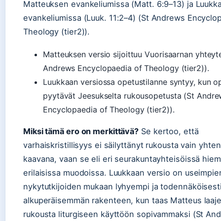
Matteuksen evankeliumissa (Matt. 6:9–13) ja Luukk
evankeliumissa (Luuk. 11:2–4) (St Andrews Encyclo
Theology (tier2)).
Matteuksen versio sijoittuu Vuorisaarnan yhteyt
Andrews Encyclopaedia of Theology (tier2)).
Luukkaan versiossa opetustilanne syntyy, kun o
pyytävät Jeesukselta rukousopetusta (St Andr
Encyclopaedia of Theology (tier2)).
Miksi tämä ero on merkittävä?
Se kertoo, että
varhaiskristillisyys ei säilyttänyt rukousta vain yhten
kaavana, vaan se eli eri seurakuntayhteisöissä hie
erilaisissa muodoissa. Luukkaan versio on useimpie
nykytutkijoiden mukaan lyhyempi ja todennäköisesti
alkuperäisemmän rakenteen, kun taas Matteus laaj
rukousta liturgiseen käyttöön sopivammaksi (St An