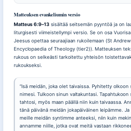
Matteuksen evankeliumin versio
Matteus 6:9–13
sisältää seitsemän pyyntöä ja on la
liturgisesti viimeistellympi versio. Se on osa Vuoris
Jeesus opettaa seuraajiaan rukoilemaan (St Andrew
Encyclopaedia of Theology (tier2)). Matteuksen tek
rukous on selkeästi tarkoitettu yhteisön toistettava
rukoukseksi.
“Isä meidän, joka olet taivaissa. Pyhitetty olkoon
nimesi. Tulkoon sinun valtakuntasi. Tapahtukoon 
tahtosi, myös maan päällä niin kuin taivaassa. An
tänä päivänä meidän jokapäiväinen leipämme. Ja
meille meidän syntimme anteeksi, niin kuin meki
annamme niille, jotka ovat meitä vastaan rikkone