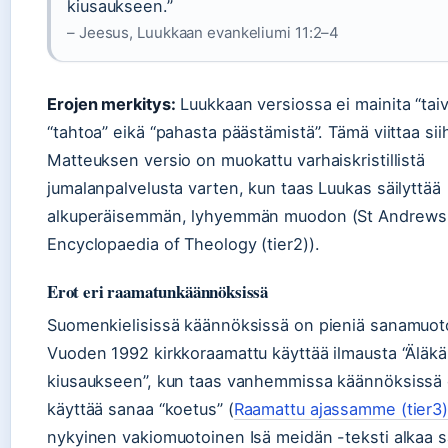
kiusaukseen.”
– Jeesus, Luukkaan evankeliumi 11:2–4
Erojen merkitys:
Luukkaan versiossa ei mainita “taiv
“tahtoa” eikä “pahasta päästämistä”. Tämä viittaa sii
Matteuksen versio on muokattu varhaiskristillistä
jumalanpalvelusta varten, kun taas Luukas säilyttää
alkuperäisemmän, lyhyemmän muodon (St Andrews
Encyclopaedia of Theology (tier2)).
Erot eri raamatunkäännöksissä
Suomenkielisissä käännöksissä on pieniä sanamuot
Vuoden 1992 kirkkoraamattu käyttää ilmausta “Äläkä
kiusaukseen”, kun taas vanhemmissa käännöksissä 
käyttää sanaa “koetus” (
Raamattu ajassamme (tier3
nykyinen vakiomuotoinen Isä meidän -teksti alkaa s