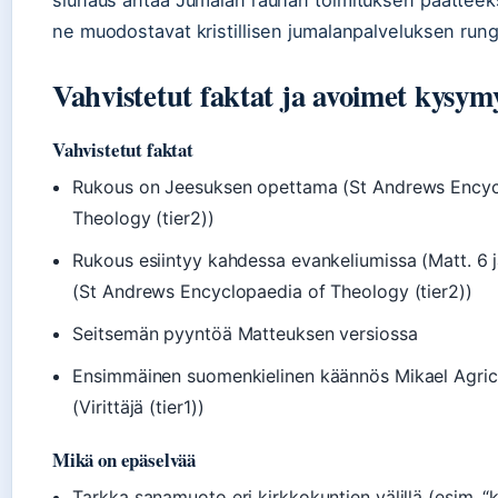
ne muodostavat kristillisen jumalanpalveluksen run
Vahvistetut faktat ja avoimet kysym
Vahvistetut faktat
Rukous on Jeesuksen opettama (St Andrews Encyc
Theology (tier2))
Rukous esiintyy kahdessa evankeliumissa (Matt. 6 j
(St Andrews Encyclopaedia of Theology (tier2))
Seitsemän pyyntöä Matteuksen versiossa
Ensimmäinen suomenkielinen käännös Mikael Agric
(Virittäjä (tier1))
Mikä on epäselvää
Tarkka sanamuoto eri kirkkokuntien välillä (esim. “