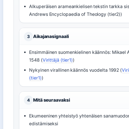
Alkuperäisen arameankielisen tekstin tarkka sis
Andrews Encyclopaedia of Theology (tier2))
Aikajanasignaali
3
Ensimmäinen suomenkielinen käännös: Mikael A
1548 (
Virittäjä (tier1)
)
Nykyinen virallinen käännös vuodelta 1992 (
Vir
(tier1)
)
Mitä seuraavaksi
4
Ekumeeninen yhteistyö yhtenäisen sanamuodo
edistämiseksi