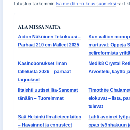
tutustua tarkemmin
Isä meidän -rukous suomeksi
-artik
ALA MISSA NAITA
Aidon Näköinen Tekokuusi –
Kun valtion monopo
Parhaat 210 cm Malleet 2025
murtuvat: Oppeja
pelireformista yrittäj
Kasinobonukset ilman
Medik8 Crystal Reti
talletusta 2026 – parhaat
Arvostelu, käyttö ja
tarjoukset
Iltalehti uutiset Ilta-Sanomat
Timothée Chalamet
tänään – Tuoreimmat
elokuvat – lista, pa
tulevat
Sää Helsinki Ilmatieteenlaitos
Lahti avoimet työpa
– Havainnot ja ennusteet
opas työnhakuun ja