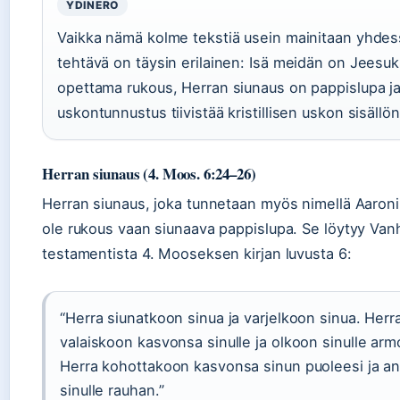
YDINERO
Vaikka nämä kolme tekstiä usein mainitaan yhdes
tehtävä on täysin erilainen: Isä meidän on Jeesu
opettama rukous, Herran siunaus on pappislupa j
uskontunnustus tiivistää kristillisen uskon sisällön
Herran siunaus (4. Moos. 6:24–26)
Herran siunaus, joka tunnetaan myös nimellä Aaroni
ole rukous vaan siunaava pappislupa. Se löytyy Van
testamentista 4. Mooseksen kirjan luvusta 6:
“Herra siunatkoon sinua ja varjelkoon sinua. Herr
valaiskoon kasvonsa sinulle ja olkoon sinulle armo
Herra kohottakoon kasvonsa sinun puoleesi ja a
sinulle rauhan.”