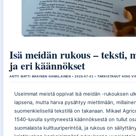
Isä meidän rukous – teksti, 
ja eri käännökset
ANTTI MATTI MAKINEN HAMALAINEN • 2026-07-01 • TARKISTANUT AINO V
Useimmat meistä oppivat Isä meidän -rukouksen ulk
lapsena, mutta harva pysähtyy miettimään, millaine
suomenkielisellä tekstillä on takanaan. Mikael Agri
1540-luvulla syntyneestä käännöksestä on tullut os
suomalaista kulttuuriperintöä, ja rukous on säilyttä