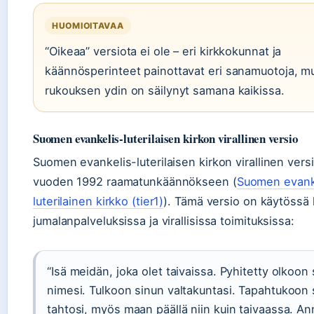
HUOMIOITAVAA
“Oikeaa” versiota ei ole – eri kirkkokunnat ja
käännösperinteet painottavat eri sanamuotoja, m
rukouksen ydin on säilynyt samana kaikissa.
Suomen evankelis-luterilaisen kirkon virallinen versio
Suomen evankelis-luterilaisen kirkon virallinen vers
vuoden 1992 raamatunkäännökseen (
Suomen evank
luterilainen kirkko (tier1)
). Tämä versio on käytössä 
jumalanpalveluksissa ja virallisissa toimituksissa:
“Isä meidän, joka olet taivaissa. Pyhitetty olkoon
nimesi. Tulkoon sinun valtakuntasi. Tapahtukoon 
tahtosi, myös maan päällä niin kuin taivaassa. An