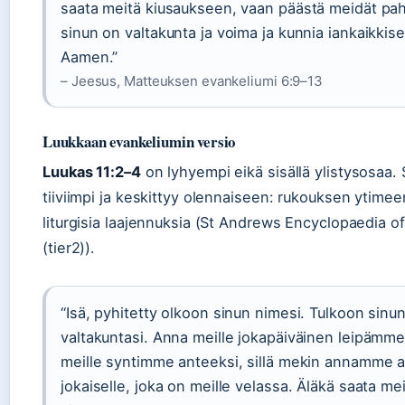
saata meitä kiusaukseen, vaan päästä meidät paha
sinun on valtakunta ja voima ja kunnia iankaikkise
Aamen.”
– Jeesus, Matteuksen evankeliumi 6:9–13
Luukkaan evankeliumin versio
Luukas 11:2–4
on lyhyempi eikä sisällä ylistysosaa.
tiiviimpi ja keskittyy olennaiseen: rukouksen ytimee
liturgisia laajennuksia (St Andrews Encyclopaedia o
(tier2)).
“Isä, pyhitetty olkoon sinun nimesi. Tulkoon sinu
valtakuntasi. Anna meille jokapäiväinen leipämme
meille syntimme anteeksi, sillä mekin annamme 
jokaiselle, joka on meille velassa. Äläkä saata me