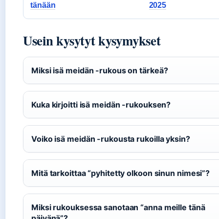
tänään
2025
Usein kysytyt kysymykset
Miksi isä meidän -rukous on tärkeä?
Kuka kirjoitti isä meidän -rukouksen?
Voiko isä meidän -rukousta rukoilla yksin?
Mitä tarkoittaa “pyhitetty olkoon sinun nimesi”?
Miksi rukouksessa sanotaan “anna meille tänä
päivänä”?