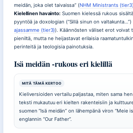
meidän, joka olet taivaissa” (
NHM Ministrants (tier3
Kielellinen havainto:
Suomen kielessä rukous sisältä
pyyntöä ja doxologian (“Sillä sinun on valtakunta…”) 
ajassamme (tier3)
). Käännösten väliset erot voivat 
pieniltä, mutta ne heijastavat erilaisia raamatuntulk
perinteitä ja teologisia painotuksia.
Isä meidän -rukous eri kielillä
MITÄ TÄMÄ KERTOO
Kieliversioiden vertailu paljastaa, miten sama hen
teksti mukautuu eri kielten rakenteisiin ja kulttuur
suomen “Isä meidän” on lähempänä viron “Meie is
englannin “Our Father”.