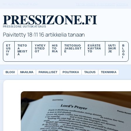
FRI, AUG 7
ILTAPAIVA
SUOMI
TIETOA MEISTÄ
YHTEYSTIEDOT
HISTORIA
PRESSIZONE.FI
PRESSIZONE UUTISKATSAUS
Paivitetty 18:11
16 artikkelia tanaan
ET
TIETO
YHTEY
HIS
TIETOSUO
EVÄSTE
UUTI
B
US
A
STIED
TO
JASELOST
KÄYTÄN
SKIR
L
IV
MEIST
OT
RIA
E
TÖ
JE
O
U
Ä
G
I
BLOGI
MAAILMA
PAIKALLISET
POLITIIKKA
TALOUS
TEKNIIKKA