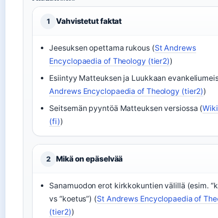
Vahvistetut faktat
1
Jeesuksen opettama rukous (
St Andrews
Encyclopaedia of Theology (tier2)
)
Esiintyy Matteuksen ja Luukkaan evankeliumeis
Andrews Encyclopaedia of Theology (tier2)
)
Seitsemän pyyntöä Matteuksen versiossa (
Wik
(fi)
)
Mikä on epäselvää
2
Sanamuodon erot kirkkokuntien välillä (esim. “
vs “koetus”) (
St Andrews Encyclopaedia of The
(tier2)
)