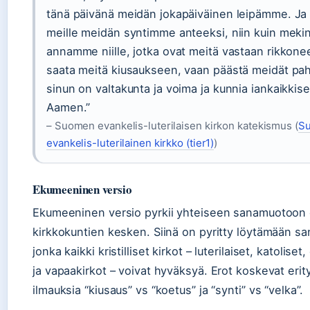
tänä päivänä meidän jokapäiväinen leipämme. Ja
meille meidän syntimme anteeksi, niin kuin meki
annamme niille, jotka ovat meitä vastaan rikkone
saata meitä kiusaukseen, vaan päästä meidät paha
sinun on valtakunta ja voima ja kunnia iankaikkise
Aamen.”
– Suomen evankelis-luterilaisen kirkon katekismus (
S
evankelis-luterilainen kirkko (tier1)
)
Ekumeeninen versio
Ekumeeninen versio pyrkii yhteiseen sanamuotoon 
kirkkokuntien kesken. Siinä on pyritty löytämään s
jonka kaikki kristilliset kirkot – luterilaiset, katolise
ja vapaakirkot – voivat hyväksyä. Erot koskevat erity
ilmauksia “kiusaus” vs “koetus” ja “synti” vs “velka”.