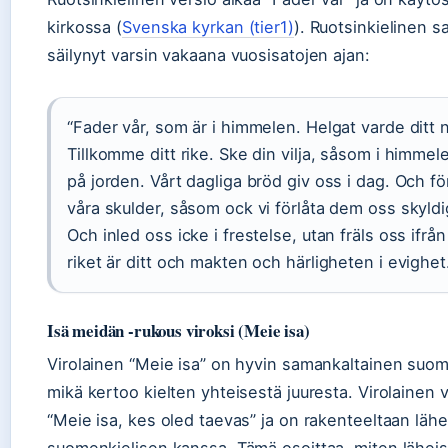
kirkossa (
Svenska kyrkan (tier1)
). Ruotsinkielinen 
säilynyt varsin vakaana vuosisatojen ajan:
“Fader vår, som är i himmelen. Helgat varde ditt
Tillkomme ditt rike. Ske din vilja, såsom i himmel
på jorden. Vårt dagliga bröd giv oss i dag. Och fö
våra skulder, såsom ock vi förlåta dem oss skyldi
Och inled oss icke i frestelse, utan fräls oss ifrå
riket är ditt och makten och härligheten i evighe
Isä meidän -rukous viroksi (Meie isa)
Virolainen “Meie isa” on hyvin samankaltainen suo
mikä kertoo kielten yhteisestä juuresta. Virolainen 
“Meie isa, kes oled taevas” ja on rakenteeltaan läh
suomenkielisen kanssa. Tämä osoittaa, miten läheis