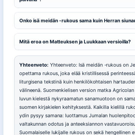
Onko isä meidän -rukous sama kuin Herran siuna
Mitä eroa on Matteuksen ja Luukkaan versioilla?
Yhteenveto:
Yhteenveto: Isä meidän -rukous on J
opettama rukous, joka elää kristillisessä perinteessä
liturgisena tekstinä kuin henkilökohtaisen hartaude
välineenä. Suomenkielisen version matka Agricolan
luvun kielestä nykyraamatun sanamuotoon on samal
suomen kirjakielen kehityksestä. Kaikilla kielillä ru
ydin pysyy samana: luottamus Jumalan huolenpitoo
valtakunnan odotus ja anteeksiannon vastavuorois
Suomalaiselle lukijalle rukous on sekä hengellinen e