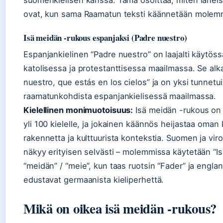
ovat, kun sama Raamatun teksti käännetään molemmil
Isä meidän -rukous espanjaksi (Padre nuestro)
Espanjankielinen “Padre nuestro” on laajalti käytöss
katolisessa ja protestanttisessa maailmassa. Se alk
nuestro, que estás en los cielos” ja on yksi tunnet
raamatunkohdista espanjankielisessä maailmassa.
Kielellinen monimuotoisuus:
Isä meidän -rukous on
yli 100 kielelle, ja jokainen käännös heijastaa oman
rakennetta ja kulttuurista kontekstia. Suomen ja vir
näkyy erityisen selvästi – molemmissa käytetään “Isä”
“meidän” / “meie”, kun taas ruotsin “Fader” ja englan
edustavat germaanista kieliperhettä.
Mikä on oikea isä meidän -rukous?