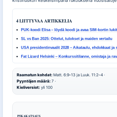
kristinuskon keskeisimpänä rukouksena vuosisatoje
4 LIITTYVAA ARTIKKELIA
PUK-koodi Elisa – löydä koodi ja avaa SIM-kortin luki
SL vs Ban 2025: Ottelut, tulokset ja maiden vertailu
USA presidentinvaalit 2028 – Aikataulu, ehdokkaat ja
Fat Lizard Helsinki – Konkurssitilanne, omistaja ja rav
Raamatun kohdat:
Matt. 6:9–13 ja Luuk. 11:2–4 ·
Pyyntöjen määrä:
7 ·
Kieliversiot:
yli 100
PIKAKATSAUS