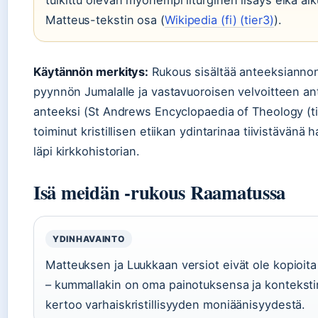
Matteus-tekstin osa (
Wikipedia (fi) (tier3)
).
Käytännön merkitys:
Rukous sisältää anteeksianno
pyynnön Jumalalle ja vastavuoroisen velvoitteen an
anteeksi (St Andrews Encyclopaedia of Theology (ti
toiminut kristillisen etiikan ydintarinaa tiivistävänä 
läpi kirkkohistorian.
Isä meidän -rukous Raamatussa
YDINHAVAINTO
Matteuksen ja Luukkaan versiot eivät ole kopioita
– kummallakin on oma painotuksensa ja konteksti
kertoo varhaiskristillisyyden moniäänisyydestä.