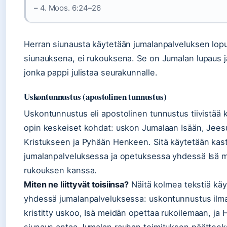
– 4. Moos. 6:24–26
Herran siunausta käytetään jumalanpalveluksen lop
siunauksena, ei rukouksena. Se on Jumalan lupaus j
jonka pappi julistaa seurakunnalle.
Uskontunnustus (apostolinen tunnustus)
Uskontunnustus eli apostolinen tunnustus tiivistää kr
opin keskeiset kohdat: uskon Jumalaan Isään, Jee
Kristukseen ja Pyhään Henkeen. Sitä käytetään kas
jumalanpalveluksessa ja opetuksessa yhdessä Isä 
rukouksen kanssa.
Miten ne liittyvät toisiinsa?
Näitä kolmea tekstiä käy
yhdessä jumalanpalveluksessa: uskontunnustus ilma
kristitty uskoo, Isä meidän opettaa rukoilemaan, ja 
siunaus antaa Jumalan rauhan toimituksen päätteek