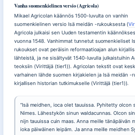
Vanha suomenkielinen versio (Agricola)
Mikael Agricolan käännös 1500-luvulta on vanhin
suomenkielinen versio Isä meidän -rukouksesta (
Vir
Agricola julkaisi sen Uuden testamentin käännökse
vuonna 1548. Vanhimmat tunnetut suomenkieliset I
rukoukset ovat peräisin reformaatioajan alun kirjallis
lähteistä, ja ne sisältyvät 1540-luvulla julkaistuihin 
teoksiin (Virittäjä (tier1)). Agricolan tekstit ovat kes
varhainen lähde suomen kirjakielen ja Isä meidän -
kirjallisen historian tutkimukselle (Virittäjä (tier1)).
“Isä meidhen, ioca olet tauuissa. Pyhitetty olcon 
Nimes. Lähestykön sinun waldacunnas. Olcon sin
nijn tauuissa cuin maas. Anna meille tänäpäivän
ioka päiwäinen leipäm. Ja anna meille meidhen 