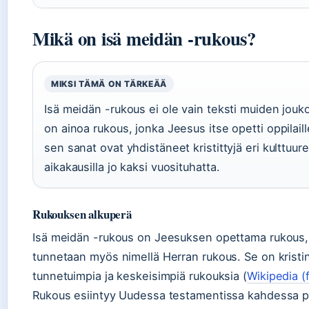
Mikä on isä meidän -rukous?
MIKSI TÄMÄ ON TÄRKEÄÄ
Isä meidän -rukous ei ole vain teksti muiden jouk
on ainoa rukous, jonka Jeesus itse opetti oppilaill
sen sanat ovat yhdistäneet kristittyjä eri kulttuure
aikakausilla jo kaksi vuosituhatta.
Rukouksen alkuperä
Isä meidän -rukous on Jeesuksen opettama rukous,
tunnetaan myös nimellä Herran rukous. Se on krist
tunnetuimpia ja keskeisimpiä rukouksia (
Wikipedia (f
Rukous esiintyy Uudessa testamentissa kahdessa p