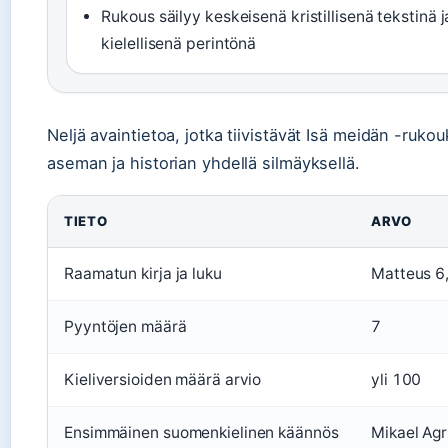
Rukous säilyy keskeisenä kristillisenä tekstinä j
kielellisenä perintönä
Neljä avaintietoa, jotka tiivistävät Isä meidän -ruko
aseman ja historian yhdellä silmäyksellä.
TIETO
ARVO
Raamatun kirja ja luku
Matteus 6
Pyyntöjen määrä
7
Kieliversioiden määrä arvio
yli 100
Ensimmäinen suomenkielinen käännös
Mikael Agr