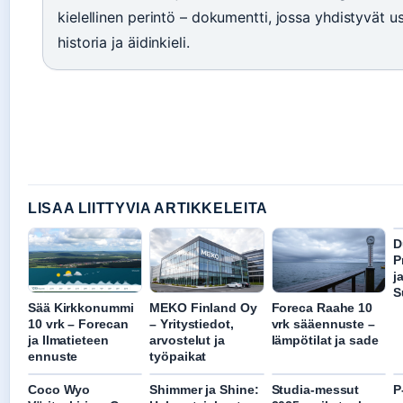
kielellinen perintö – dokumentti, jossa yhdistyvät u
historia ja äidinkieli.
LISAA LIITTYVIA ARTIKKELEITA
D
P
j
S
Sää Kirkkonummi
MEKO Finland Oy
Foreca Raahe 10
10 vrk – Forecan
– Yritystiedot,
vrk sääennuste –
ja Ilmatieteen
arvostelut ja
lämpötilat ja sade
ennuste
työpaikat
Coco Wyo
Shimmer ja Shine:
Studia-messut
P