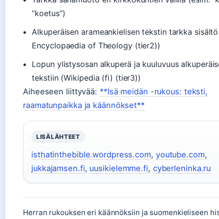
“koetus”)
Alkuperäisen arameankielisen tekstin tarkka sisält
Encyclopaedia of Theology (tier2))
Lopun ylistysosan alkuperä ja kuuluvuus alkuperäi
tekstiin (Wikipedia (fi) (tier3))
Aiheeseen liittyvää:
**Isä meidän -rukous: teksti,
raamatunpaikka ja käännökset**
LISÄLÄHTEET
isthatinthebible.wordpress.com
,
youtube.com
,
jukkajamsen.fi
,
uusikielemme.fi
,
cyberleninka.ru
Herran rukouksen eri käännöksiin ja suomenkieliseen his