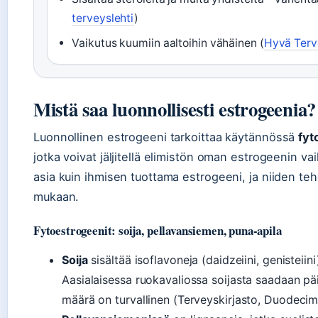
terveyslehti
)
Vaikutus kuumiin aaltoihin vähäinen (
Hyvä Terv
Mistä saa luonnollisesti estrogeenia?
Luonnollinen estrogeeni tarkoittaa käytännössä
fyt
jotka voivat jäljitellä elimistön oman estrogeenin v
asia kuin ihmisen tuottama estrogeeni, ja niiden teh
mukaan.
Fytoestrogeenit: soija, pellavansiemen, puna-apila
Soija
sisältää isoflavoneja (daidzeiini, genisteiin
Aasialaisessa ruokavaliossa soijasta saadaan pä
määrä on turvallinen (Terveyskirjasto, Duodecimi