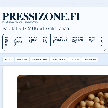
THU, AUG 6
PAIVAPAIVA
SUOMI
TIETOA MEISTÄ
YHTEYSTIEDOT
HISTORIA
PRESSIZONE.FI
PRESSIZONE UUTISKATSAUS
Paivitetty 17:49
16 artikkelia tanaan
ET
TIETO
YHTEY
HIS
TIETOSUO
EVÄSTE
UUTI
B
US
A
STIED
TO
JASELOST
KÄYTÄN
SKIR
L
IV
MEIST
OT
RIA
E
TÖ
JE
O
U
Ä
G
I
BLOGI
MAAILMA
PAIKALLISET
POLITIIKKA
TALOUS
TEKNIIKKA