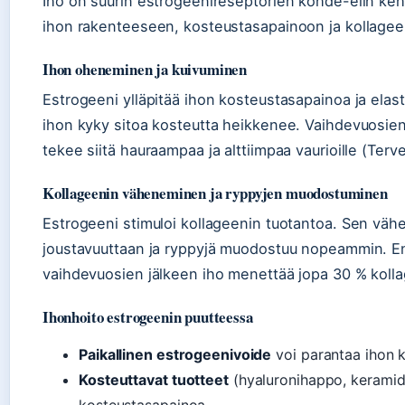
Iho on suurin estrogeenireseptorien kohde-elin keh
ihon rakenteeseen, kosteustasapainoon ja kollagee
Ihon oheneminen ja kuivuminen
Estrogeeni ylläpitää ihon kosteustasapainoa ja elast
ihon kyky sitoa kosteutta heikkenee. Vaihdevuosie
tekee siitä hauraampaa ja alttiimpaa vaurioille (Terv
Kollageenin väheneminen ja ryppyjen muodostuminen
Estrogeeni stimuloi kollageenin tuotantoa. Sen väh
joustavuuttaan ja ryppyjä muodostuu nopeammin. E
vaihdevuosien jälkeen iho menettää jopa 30 % koll
Ihonhoito estrogeenin puutteessa
Paikallinen estrogeenivoide
voi parantaa ihon ku
Kosteuttavat tuotteet
(hyaluronihappo, keramid