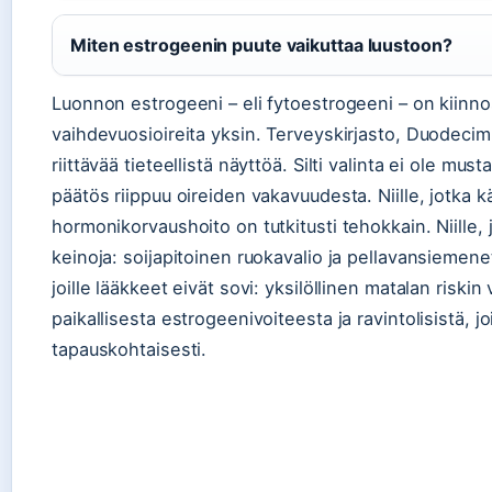
Miten estrogeenin puute vaikuttaa luustoon?
Luonnon estrogeeni – eli fytoestrogeeni – on kiinno
vaihdevuosioireita yksin. Terveyskirjasto, Duodecimi
riittävää tieteellistä näyttöä. Silti valinta ei ole mus
päätös riippuu oireiden vakavuudesta. Niille, jotka kä
hormonikorvaushoito on tutkitusti tehokkain. Niille, 
keinoja: soijapitoinen ruokavalio ja pellavansiemenet o
joille lääkkeet eivät sovi: yksilöllinen matalan riski
paikallisesta estrogeenivoiteesta ja ravintolisistä, jo
tapauskohtaisesti.