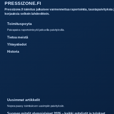
PRESSIZONE.FI
Pressizone.fi toimitus julkaisee varmennettua raportointia, taustapaivityksia 
korjauksia selkein lahdeviittein.
Toimituspoyta
Paivapaiva raportointisykli jatkuvilla paivityksilla.
Tietoa meistä
Yhteystiedot
Historia
Uusimmat artikkelit
Nopea paasy toimituksen uusimpiin paivityksiin.
Suomen mitalit olympialaiset 2026 – kaikki mitalistit ja tulokset