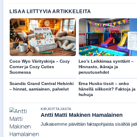
LISAA LIITTYVIA ARTIKKELEITA
Coco Wyo Värityskirja – Cozy
Leo’s Leikkimaa synttärit –
Corner ja Cozy Cuties
Hinnasto, ikäraja ja
Suomessa
peruutusehdot
Scandic Grand Central Helsinki
Erna Husko tissit – onko
– hinnat, aamiainen, palvelut
hänellä silikonit? Faktoja ja
huhuja
KIRJOITTAJASTA
Antti Matti Makinen Hamalainen
Julkaisemme päivittäin faktapohjaista sisältöä jatku