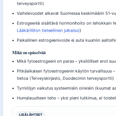
terveysportti)
Vaihdevuodet alkavat Suomessa keskimäärin 51-vu
Estrogeeniä sisältävä hormonihoito on tehokkain hoi
Lääkäriliiton tieteellinen julkaisu)
)
Paikallinen estrogeenivoide ei auta kuumiin aaltoi
Mikä on epäselvää
Mikä fytoestrogeeni on paras – yksilölliset erot suu
Pitkäaikaisen fytoestrogeenin käytön turvallisuus 
tietoa (Terveyskirjasto, Duodecimin terveysportti)
Tyrniöljyn vaikutus systeemisiin oireisiin (kuumat aa
Humalauutteen teho – yksi pieni tutkimus, ei toistett
LISÄLÄHTEET