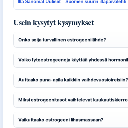
Ilta Sanomat Uutiset – Suomen suurin iltapäivälehti
Usein kysytyt kysymykset
Onko soija turvallinen estrogeenilähde?
Voiko fytoestrogeeneja käyttää yhdessä hormon
Auttaako puna-apila kaikkiin vaihdevuosioireisiin?
Miksi estrogeenitasot vaihtelevat kuukautiskierr
Vaikuttaako estrogeeni lihasmassaan?