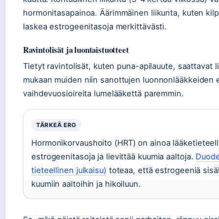
hormonitasapainoa. Äärimmäinen liikunta, kuten kilp
laskea estrogeenitasoja merkittävästi.
Ravintolisät ja luontaistuotteet
Tietyt ravintolisät, kuten puna-apilauute, saattavat l
mukaan muiden niin sanottujen luonnonlääkkeiden ei
vaihdevuosioireita lumelääkettä paremmin.
TÄRKEÄ ERO
Hormonikorvaushoito (HRT) on ainoa lääketieteelli
estrogeenitasoja ja lievittää kuumia aaltoja.
Duode
tieteellinen julkaisu)
toteaa, että estrogeeniä sisä
kuumiin aaltoihin ja hikoiluun.