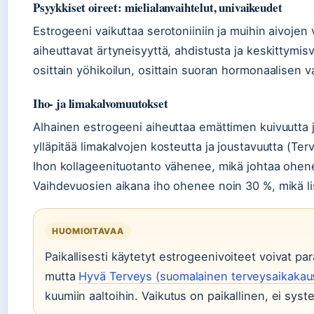
Psyykkiset oireet: mielialanvaihtelut, univaikeudet
Estrogeeni vaikuttaa serotoniiniin ja muihin aivojen v
aiheuttavat ärtyneisyyttä, ahdistusta ja keskittymisv
osittain yöhikoilun, osittain suoran hormonaalisen v
Iho- ja limakalvomuutokset
Alhainen estrogeeni aiheuttaa emättimen kuivuutta 
ylläpitää limakalvojen kosteutta ja joustavuutta (Te
Ihon kollageenituotanto vähenee, mikä johtaa ohe
Vaihdevuosien aikana iho ohenee noin 30 %, mikä lis
HUOMIOITAVAA
Paikallisesti käytetyt estrogeenivoiteet voivat pa
mutta
Hyvä Terveys (suomalainen terveysaikakaus
kuumiin aaltoihin. Vaikutus on paikallinen, ei sys