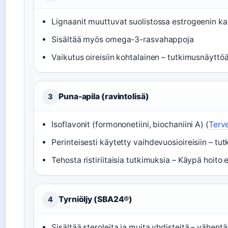
Lignaanit muuttuvat suolistossa estrogeenin kalt
Sisältää myös omega-3-rasvahappoja
Vaikutus oireisiin kohtalainen – tutkimusnäyttö
Puna-apila (ravintolisä)
3
Isoflavonit (formononetiini, biochaniini A) (
Terve
Perinteisesti käytetty vaihdevuosioireisiin – tu
Tehosta ristiriitaisia tutkimuksia – Käypä hoito 
Tyrniöljy (SBA24®)
4
Sisältää steroleita ja muita yhdisteitä – vähent