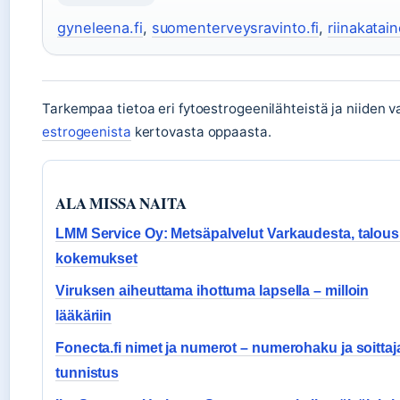
gyneleena.fi
,
suomenterveysravinto.fi
,
riinakatain
Tarkempaa tietoa eri fytoestrogeenilähteistä ja niiden v
estrogeenista
kertovasta oppaasta.
ALA MISSA NAITA
LMM Service Oy: Metsäpalvelut Varkaudesta, talous
kokemukset
Viruksen aiheuttama ihottuma lapsella – milloin
lääkäriin
Fonecta.fi nimet ja numerot – numerohaku ja soittaj
tunnistus