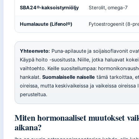
SBA24®-kaksoistyrniöljy
Sterolit, omega-7
Humalauute (Lifenol®)
Fytoestrogeenit (8-pre
Yhteenveto:
Puna-apilauute ja soijaisoflavonit ova
Käypä hoito -suositusta. Niille, jotka haluavat kokeil
vaihtoehto. Keille suositellumpaa: hormonikorvaushoit
hankalat.
Suomalaiselle naiselle
tämä tarkoittaa, et
oireissa, mutta keskivaikeissa ja vaikeissa oireissa
perusteltua.
Miten hormonaaliset muutokset vaik
aikana?