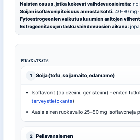
Naisten osuus, jotka kokevat vaihdevuosioireita:
noi
Soijan isoflavonipitoisuus annosta kohti:
40–80 mg ·
Fytoestrogeenien vaikutus kuumien aaltojen vähen
Estrogeenitasojen lasku vaihdevuosien aikana:
jopa
PIKAKATSAUS
Soija (tofu, soijamaito, edamame)
1
Isoflavonit (daidzeiini, genisteiini) – eniten tutk
terveystietokanta
)
Aasialainen ruokavalio 25–50 mg isoflavoneja pä
Pellavansiemen
2