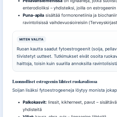
Pellavansiemenissä
on lignaaneja, jotka suolist
enterodioliksi – yhdisteiksi, joilla on estrogeenin
Puna-apila
sisältää formononetiinia ja biochaniini
ravintolisissä vaihdevuosioireisiin (Terveyskirja
MITEN VALITA
Ruoan kautta saadut fytoestrogeenit (soija, pella
tiivistetyt uutteet. Tutkimukset eivät osoita ruoka
haittoja, toisin kuin suurilla annoksilla ravintolisist
Luonnolliset estrogeenin lähteet ruokavaliossa
Soijan lisäksi fytoestrogeeneja löytyy monista jokap
Palkokasvit:
linssit, kikherneet, pavut – sisältäv
yhdisteitä
Viljat:
kaura, ohra, ruis – lignaanien lähteitä