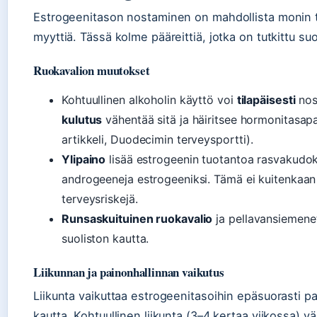
Estrogeenitason nostaminen on mahdollista monin ta
myyttiä. Tässä kolme pääreittiä, jotka on tutkittu su
Ruokavalion muutokset
Kohtuullinen alkoholin käyttö voi
tilapäisesti
nos
kulutus
vähentää sitä ja häiritsee hormonitasapa
artikkeli, Duodecimin terveysportti).
Ylipaino
lisää estrogeenin tuotantoa rasvakudo
androgeeneja estrogeeniksi. Tämä ei kuitenkaan o
terveysriskejä.
Runsaskuituinen ruokavalio
ja pellavansiemene
suoliston kautta.
Liikunnan ja painonhallinnan vaikutus
Liikunta vaikuttaa estrogeenitasoihin epäsuorasti pa
kautta. Kohtuullinen liikunta (3–4 kertaa viikossa) v