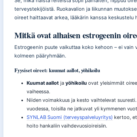
Se, mikä näistä reiteistä sopii parhaiten, riippuu oir
terveystekijöistä. Ruokavalion ja liikunnan muutokset
oireet haittaavat arkea, lääkärin kanssa keskustelu
Mitkä ovat alhaisen estrogeenin oire
Estrogeenin puute vaikuttaa koko kehoon – ei vain v
kolmeen pääryhmään.
Fyysiset oireet: kuumat aallot, yöhikoilu
Kuumat aallot
ja
yöhikoilu
ovat yleisimmät oireet
vaiheessa.
Niiden voimakkuus ja kesto vaihtelevat suuresti
vuodessa, toisilla ne jatkuvat yli kymmenen vuot
SYNLAB Suomi (terveyspalveluyritys)
kertoo, et
hoito hankaliin vaihdevuosioireisiin.