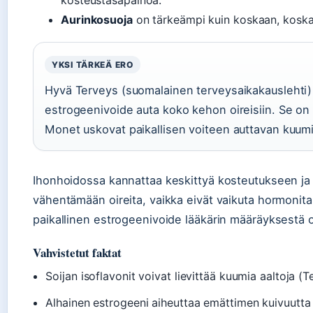
kosteustasapainoa.
Aurinkosuoja
on tärkeämpi kuin koskaan, koska
YKSI TÄRKEÄ ERO
Hyvä Terveys (suomalainen terveysaikakauslehti) m
estrogeenivoide auta koko kehon oireisiin. Se on
Monet uskovat paikallisen voiteen auttavan kuumiin
Ihonhoidossa kannattaa keskittyä kosteutukseen ja 
vähentämään oireita, vaikka eivät vaikuta hormonita
paikallinen estrogeenivoide lääkärin määräyksestä 
Vahvistetut faktat
Soijan isoflavonit voivat lievittää kuumia aaltoja (
Alhainen estrogeeni aiheuttaa emättimen kuivuutta 