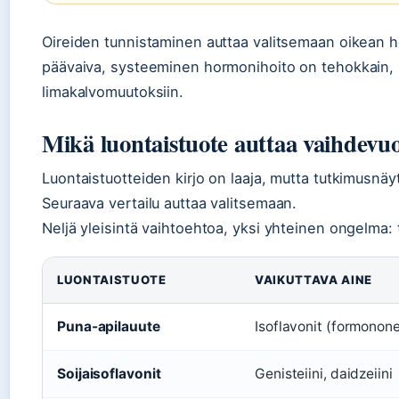
Oireiden tunnistaminen auttaa valitsemaan oikean ho
päävaiva, systeeminen hormonihoito on tehokkain, ku
limakalvomuutoksiin.
Mikä luontaistuote auttaa vaihdevuo
Luontaistuotteiden kirjo on laaja, mutta tutkimusn
Seuraava vertailu auttaa valitsemaan.
Neljä yleisintä vaihtoehtoa, yksi yhteinen ongelma: t
LUONTAISTUOTE
VAIKUTTAVA AINE
Puna-apilauute
Isoflavonit (formononet
Soijaisoflavonit
Genisteiini, daidzeiini