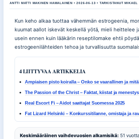
ANTTI MATTI MAKINEN HAMALAINEN • 2026-06-13 • TARKISTANUT MIKAEL
Kun keho alkaa tuottaa vähemmän estrogeenia, mo
kuumat aallot iskevät keskellä yötä, mieli heittelee j
usein ennen kuin lääkärin reseptilomake ehtii pöydäl
estrogeenilähteiden tehoa ja turvallisuutta suomalai
4 LIITTYVAA ARTIKKELIA
Ampiaisen pisto koiralla – Onko se vaarallinen ja mit
The Passion of the Christ – Faktat, kiistat ja menestys
Real Escort Fi – Aidot saattajat Suomessa 2025
Fat Lizard Helsinki – Konkurssitilanne, omistaja ja rav
Keskimääräinen vaihdevuosien alkamisikä:
51 vuotta