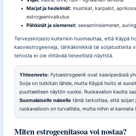
Marjat ja hedelmät:
mustikat, karpalot, aprikoosi
estrogeenivaikutus
Pähkinät ja siemenet:
seesaminsiemenet, auring
Terveyskirjasto kuitenkin huomauttaa, että Käypä hoi
kasviestrogeeneja, tähkäkimikkiä tai soijatuotteita 
tehosta ei ole riittävää tieteellistä näyttöä.
Yhteenveto:
Fytoestrogeenit ovat kasviperäisiä yhdi
Soija on tutkituin lähde, mutta Käypä hoito ei suosit
puutteellisen näytön vuoksi. Ruokavalion kautta saa
Suomalaiselle naiselle
tämä tarkoittaa, että soijan
ruokavalioon on turvallista, mutta niihin ei kannata
Miten estrogeenitasoa voi nostaa?