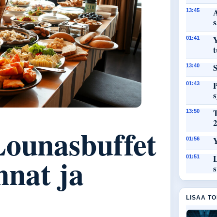
A
13:45
Y
01:41
t
S
13:40
P
01:43
13:50
Lounasbuffet
Y
01:56
nnat ja
L
01:51
s
LISAA T