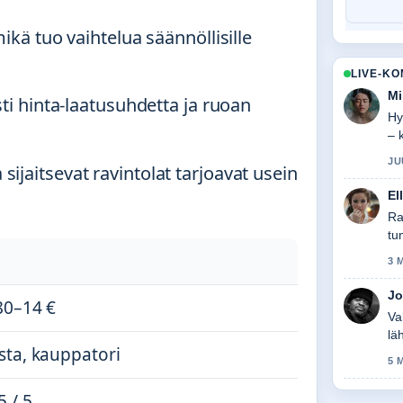
mikä tuo vaihtelua säännöllisille
LIVE-K
Mi
sti hinta-laatusuhdetta ja ruoan
Hy
– 
JU
ijaitsevat ravintolat tarjoavat usein
El
Ra
tu
3 
Jo
80–14 €
Va
lä
sta, kauppatori
na
5 
5 / 5