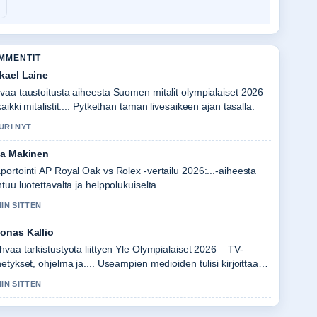
OMMENTIT
kael Laine
vaa taustoitusta aiheesta Suomen mitalit olympialaiset 2026
kaikki mitalistit.... Pytkethan taman livesaikeen ajan tasalla.
URI NYT
la Makinen
portointi AP Royal Oak vs Rolex -vertailu 2026:...-aiheesta
ntuu luotettavalta ja helppolukuiselta.
MIN SITTEN
onas Kallio
hvaa tarkistustyota liittyen Yle Olympialaiset 2026 – TV-
hetykset, ohjelma ja.... Useampien medioiden tulisi kirjoittaa
in.
MIN SITTEN