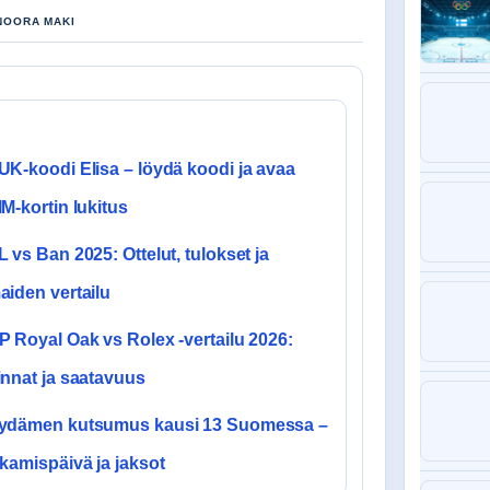
 NOORA MAKI
UK-koodi Elisa – löydä koodi ja avaa
IM-kortin lukitus
L vs Ban 2025: Ottelut, tulokset ja
aiden vertailu
P Royal Oak vs Rolex -vertailu 2026:
innat ja saatavuus
ydämen kutsumus kausi 13 Suomessa –
lkamispäivä ja jaksot