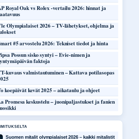
P Royal Oak vs Rolex -vertailu 2026: hinnat ja
saatavuus
le Olympialaiset 2026 – TV-lähetykset, ohjelma ja
ulokset
mart #5 arvostelu 2026: Tekniset tiedot ja hinta
ipsa Possun sisko syntyi – Evie-nimen ja
syntymäpäivän faktoja
TT-kuvaus valmistautuminen – Kattava potilasopas
2025
o koepäivät kevät 2025 – aikataulu ja ohjeet
a Promesa keskustelu – juonipaljastukset ja fanien
uosikki
OIMITUKSELTA
Suomen mitalit olympialaiset 2026 – kaikki mitalistit