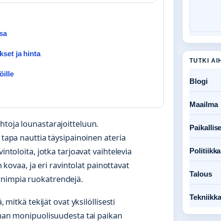
sa
set ja hinta
TUTKI AI
öille
Blogi
Maailma
htoja lounastarajoitteluun.
Paikallise
 tapa nauttia täysipainoinen ateria
intoloita, jotka tarjoavat vaihtelevia
Politiikka
n kovaa, ja eri ravintolat painottavat
Talous
rnimpia ruokatrendejä.
Tekniikk
 mitkä tekijät ovat yksilöllisesti
oiman monipuolisuudesta tai paikan