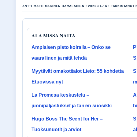
ANTTI MATTI MAKINEN HAMALAINEN • 2026-04-16 • TARKISTANUT
ALA MISSA NAITA
Ampiaisen pisto koiralla – Onko se
P
vaarallinen ja mitä tehdä
S
Myytävät omakotitalot Lieto: 55 kohdetta
S
Etuovissa nyt
m
La Promesa keskustelu –
A
juonipaljastukset ja fanien suosikki
h
Hugo Boss The Scent for Her –
S
Tuoksunuotit ja arviot
a