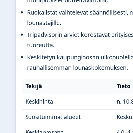
monipuoliset buffetravintolat.
Ruokalistat vaihtelevat säännöllisesti, 
lounastajille.
Tripadvisorin arviot korostavat erityise
tuoreutta.
Keskitetyn kaupunginosan ulkopuolella s
rauhallisemman lounaskokemuksen.
Tekijä
Tieto
Keskihinta
n. 10,
Suosituimmat alueet
Kesku
Keskiarvosana
4,0–4,