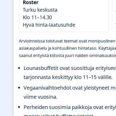
Roster
Turku keskusta
Klo 11–14.30
Hyvä hinta-laatusuhde
Arvioinneissa toistuvat teemat ovat monipuolinen 
asiakaspalvelu ja kohtuullinen hintataso. Käyttäjäa
saanut erityistä kiitosta juuri näiden ominaisuuks
Lounasbuffetit ovat suosittuja erityisest
tarjonnasta keskittyy klo 11–15 välille.
Vegaanivaihtoehdot ovat yleistyneet me
viime vuosina.
Perheiden suosimia paikkoja ovat erityi