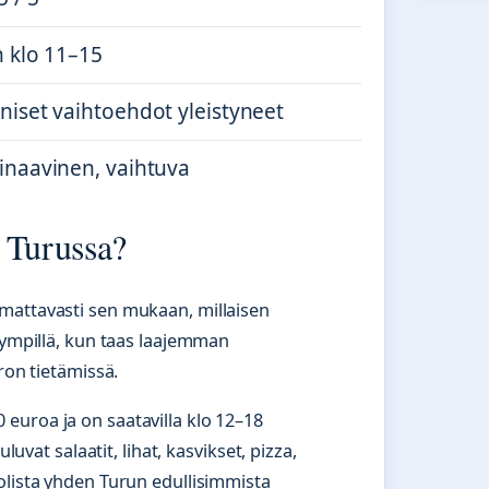
n klo 11–15
niset vaihtoehdot yleistyneet
inaavinen, vaihtuva
 Turussa?
mattavasti sen mukaan, millaisen
 kympillä, kun taas laajemman
ron tietämissä.
euroa ja on saatavilla klo 12–18
luvat salaatit, lihat, kasvikset, pizza,
olista yhden Turun edullisimmista