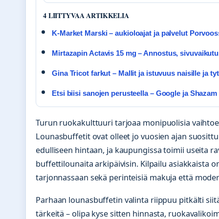
4 LIITTYVAA ARTIKKELIA
K-Market Marski – aukioloajat ja palvelut Porvoos
Mirtazapin Actavis 15 mg – Annostus, sivuvaikutuk
Gina Tricot farkut – Mallit ja istuvuus naisille ja tyt
Etsi biisi sanojen perusteella – Google ja Shazam
Turun ruokakulttuuri tarjoaa monipuolisia vaihtoe
Lounasbuffetit ovat olleet jo vuosien ajan suosittu
edulliseen hintaan, ja kaupungissa toimii useita rav
buffettilounaita arkipäivisin. Kilpailu asiakkaista o
tarjonnassaan sekä perinteisiä makuja että mode
Parhaan lounasbuffetin valinta riippuu pitkälti siitä,
tärkeitä – olipa kyse sitten hinnasta, ruokavalik