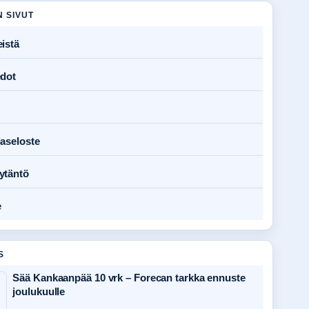
N SIVUT
istä
edot
jaseloste
ytäntö
e
S
Sää Kankaanpää 10 vrk – Forecan tarkka ennuste
joulukuulle