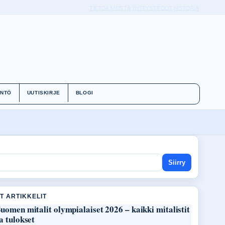
TIETOA MEISTÄ
YHTEYSTIEDOT
HISTORIA
ÄNTÖ
UUTISKIRJE
BLOGI
Siirry
T ARTIKKELIT
uomen mitalit olympialaiset 2026 – kaikki mitalistit
a tulokset