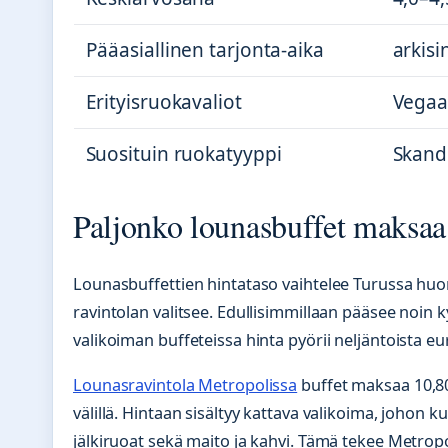
Pääasiallinen tarjonta-aika
arkisi
Erityisruokavaliot
Vegaa
Suosituin ruokatyyppi
Skand
Paljonko lounasbuffet maksaa
Lounasbuffettien hintataso vaihtelee Turussa huo
ravintolan valitsee. Edullisimmillaan pääsee noin
valikoiman buffeteissa hinta pyörii neljäntoista eu
Lounasravintola Metropolissa
buffet maksaa 10,80 
välillä. Hintaan sisältyy kattava valikoima, johon kuu
jälkiruoat sekä maito ja kahvi. Tämä tekee Metrop