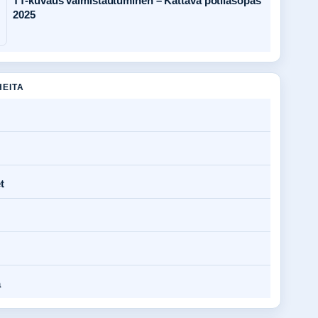
TT-kuvaus valmistautuminen – Kattava potilasopas
2025
HEITA
t
a